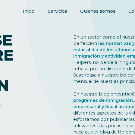
Inicio
Servicios
Quienes somos
Co
SE
En un sector como el nuestro
perfección
las normativas y
RE
estar al día de los últimos
inmigración y actividad em
Helpers, no perderá ninguna
retraso por no disponer de 
Suscríbase a nuestro boletí
N
mensual de nuestras principa
En nuestro blog encontrará
A
programas de inmigración,
empresarial y fiscal así c
diferentes aspectos de la vi
esforzamos por publicar la
relevantes a las pocas horas
hace que el blog de Helpers