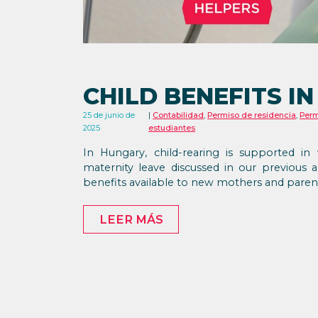
CHILD BENEFITS I
25 de junio de
Contabilidad
,
Permiso de residencia
,
Perm
2025
estudiantes
In Hungary, child-rearing is supported i
maternity leave discussed in our previous a
benefits available to new mothers and paren
LEER MÁS