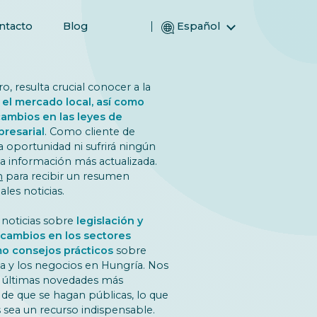
ntacto
Blog
Español
English (Inglés)
Magyar (Húngaro)
, resulta crucial conocer a la
(Árabe) العربية
 el mercado local, así como
 cambios en las leyes de
(Persa) فارسی
presarial
. Como cliente de
Русский (Ruso)
 oportunidad ni sufrirá ningún
la información más actualizada.
Türkçe (Turco)
n
para recibir un resumen
简体中文 (Chino simplificado)
les noticias.
 noticias sobre
legislación y
 cambios en los sectores
omo consejos prácticos
sobre
da y los negocios en Hungría. Nos
s últimas novedades más
 de que se hagan públicas, lo que
 sea un recurso indispensable.