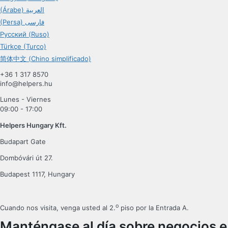
(Árabe) العربية
(Persa) فارسی
Русский (Ruso)
Türkçe (Turco)
简体中文 (Chino simplificado)
+36 1 317 8570
info@helpers.hu
Lunes - Viernes
09:00 - 17:00
Helpers Hungary Kft.
Budapart Gate
Dombóvári út 27.
Budapest 1117, Hungary
o
Cuando nos visita, venga usted al 2.
piso por la Entrada A.
Manténgase al día sobre negocios e