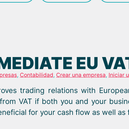
MEDIATE EU V
presas
,
Contabilidad
,
Crear una empresa
,
Iniciar 
es trading relations with European
 from VAT if both you and your busi
eneficial for your cash flow as well as