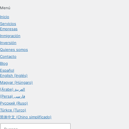
Menú
Inicio
Servicios
Empresas
Inmigración
Inversión
Quienes somos
Contacto
Blog
Español
English (Inglés)
Magyar (Húngaro)
(Árabe) العربية
(Persa) فارسی
Русский (Ruso)
Türkçe (Turco)
简体中文 (Chino simplificado)