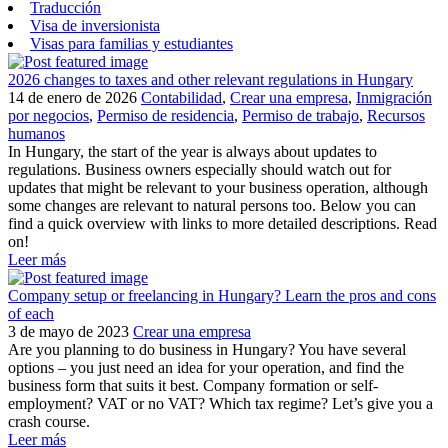
Traducción
Visa de inversionista
Visas para familias y estudiantes
2026 changes to taxes and other relevant regulations in Hungary
14 de enero de 2026
Contabilidad
,
Crear una empresa
,
Inmigración
por negocios
,
Permiso de residencia
,
Permiso de trabajo
,
Recursos
humanos
In Hungary, the start of the year is always about updates to
regulations. Business owners especially should watch out for
updates that might be relevant to your business operation, although
some changes are relevant to natural persons too. Below you can
find a quick overview with links to more detailed descriptions. Read
on!
Leer más
Company setup or freelancing in Hungary? Learn the pros and cons
of each
3 de mayo de 2023
Crear una empresa
Are you planning to do business in Hungary? You have several
options – you just need an idea for your operation, and find the
business form that suits it best. Company formation or self-
employment? VAT or no VAT? Which tax regime? Let’s give you a
crash course.
Leer más