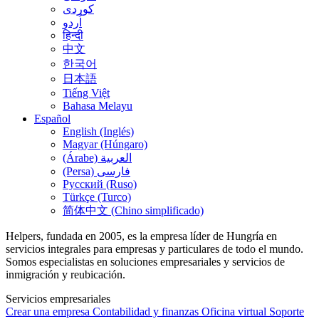
کوردی
اُردو
हिन्दी
中文
한국어
日本語
Tiếng Việt
Bahasa Melayu
Español
English (Inglés)
Magyar (Húngaro)
(Árabe) العربية
(Persa) فارسی
Русский (Ruso)
Türkçe (Turco)
简体中文 (Chino simplificado)
Helpers, fundada en 2005, es la empresa líder de Hungría en
servicios integrales para empresas y particulares de todo el mundo.
Somos especialistas en soluciones empresariales y servicios de
inmigración y reubicación.
Servicios empresariales
Crear una empresa
Contabilidad y finanzas
Oficina virtual
Soporte