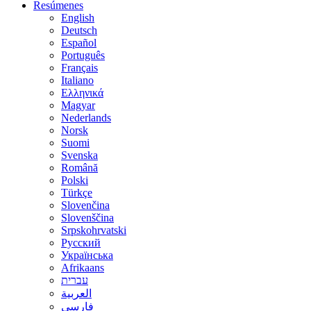
Resúmenes
English
Deutsch
Español
Português
Français
Italiano
Ελληνικά
Magyar
Nederlands
Norsk
Suomi
Svenska
Română
Polski
Türkçe
Slovenčina
Slovenščina
Srpskohrvatski
Русский
Українська
Afrikaans
עברית
العربية
فارسی