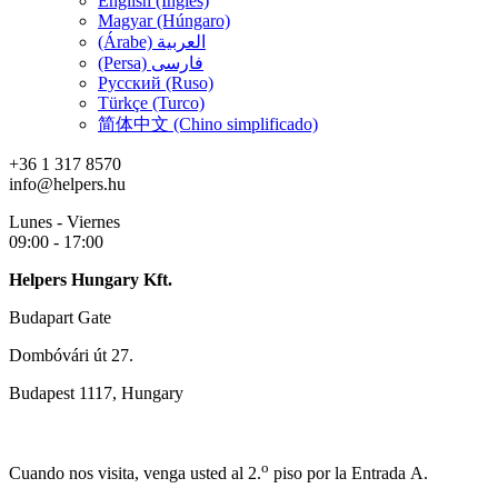
English (Inglés)
Magyar (Húngaro)
(Árabe) العربية
(Persa) فارسی
Русский (Ruso)
Türkçe (Turco)
简体中文 (Chino simplificado)
+36 1 317 8570
info@helpers.hu
Lunes - Viernes
09:00 - 17:00
Helpers Hungary Kft.
Budapart Gate
Dombóvári út 27.
Budapest 1117, Hungary
o
Cuando nos visita, venga usted al 2.
piso por la Entrada A.