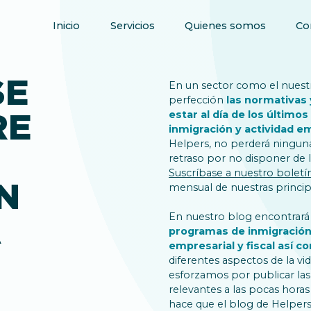
Inicio
Servicios
Quienes somos
Co
SE
En un sector como el nuestro
perfección
las normativas 
RE
estar al día de los último
inmigración y actividad e
Helpers, no perderá ninguna
retraso por no disponer de 
Suscríbase a nuestro boletí
N
mensual de nuestras principa
En nuestro blog encontrará
A
programas de inmigración
empresarial y fiscal así 
diferentes aspectos de la vi
esforzamos por publicar la
relevantes a las pocas horas
hace que el blog de Helpers