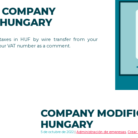
R COMPANY
N HUNGARY
taxes in HUF by wire transfer from your
your VAT number as a comment.
COMPANY MODIFI
HUNGARY
5 de octubre de 2022
Administración de empresas
,
Crear