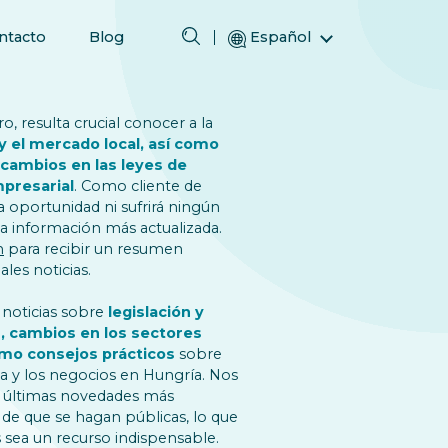
ntacto
Blog
Español
English (Inglés)
Magyar (Húngaro)
, resulta crucial conocer a la
(Árabe) العربية
y el mercado local, así como
s cambios en las leyes de
(Persa) فارسی
mpresarial
. Como cliente de
Русский (Ruso)
 oportunidad ni sufrirá ningún
la información más actualizada.
Türkçe (Turco)
n
para recibir un resumen
简体中文 (Chino simplificado)
les noticias.
 noticias sobre
legislación y
, cambios en los sectores
como consejos prácticos
sobre
da y los negocios en Hungría. Nos
s últimas novedades más
 de que se hagan públicas, lo que
 sea un recurso indispensable.