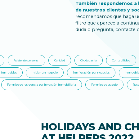
También respondemos a l
de nuestros clientes y so
recomendamos que haga uso
filtro que aparece a continu
duda o pregunta, contacte 
Asistente personal
Caridad
Ciudadanía
Contabilidad
e inmuebles
Iniciar un negocio
Inmigración por negocios
Inmueble
Permiso de residencia por inversión inmobiliaria
Permiso de trabajo
Rec
HOLIDAYS AND CH
AT HELPERS 2022