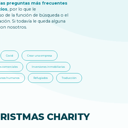
as preguntas más frecuentes
cios
, por lo que le
 de la función de búsqueda o el
ación. Si todavía le queda alguna
con nosotros.
Covid
Crear una empresa
s comerciales
Inversiones inmobiliarias
ursos humanos
Refugiados
Traducción
RISTMAS CHARITY