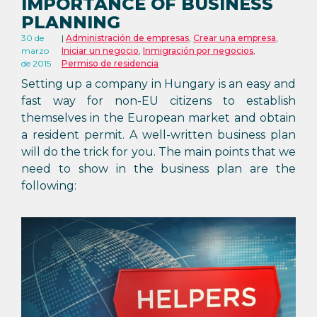
IMPORTANCE OF BUSINESS
PLANNING
30 de
Administración de empresas
,
Crear una empresa
,
marzo
Iniciar un negocio
,
Inmigración por negocios
,
de 2015
Permiso de residencia
Setting up a company in Hungary is an easy and
fast way for non-EU citizens to establish
themselves in the European market and obtain
a resident permit. A well-written business plan
will do the trick for you. The main points that we
need to show in the business plan are the
following: