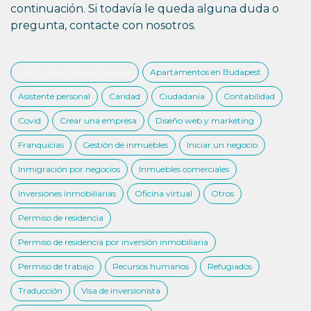
continuación. Si todavía le queda alguna duda o
pregunta, contacte con nosotros.
Administración de empresas
Apartamentos en Budapest
Asistente personal
Caridad
Ciudadanía
Contabilidad
Covid
Crear una empresa
Diseño web y marketing
Franquicias
Gestión de inmuebles
Iniciar un negocio
Inmigración por negocios
Inmuebles comerciales
Inversiones inmobiliarias
Oficina virtual
Otros
Permiso de residencia
Permiso de residencia por inversión inmobiliaria
Permiso de trabajo
Recursos humanos
Refugiados
Traducción
Visa de inversionista