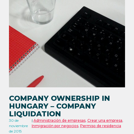
COMPANY OWNERSHIP IN
HUNGARY – COMPANY
LIQUIDATION
30 de
Administración de empresas
,
Crear una empresa
,
noviembre
Inmigración por negocios
,
Permiso de residencia
de 2015