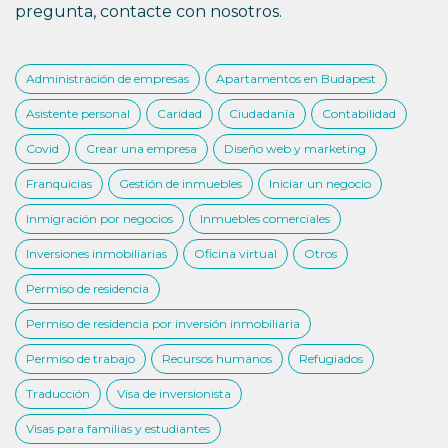
pregunta, contacte con nosotros.
Administración de empresas
Apartamentos en Budapest
Asistente personal
Caridad
Ciudadanía
Contabilidad
Covid
Crear una empresa
Diseño web y marketing
Franquicias
Gestión de inmuebles
Iniciar un negocio
Inmigración por negocios
Inmuebles comerciales
Inversiones inmobiliarias
Oficina virtual
Otros
Permiso de residencia
Permiso de residencia por inversión inmobiliaria
Permiso de trabajo
Recursos humanos
Refugiados
Traducción
Visa de inversionista
Visas para familias y estudiantes