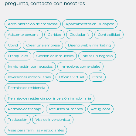
pregunta, contacte con nosotros.
Administración de empresas
Apartamentos en Budapest
Asistente personal
Caridad
Ciudadanía
Contabilidad
Covid
Crear una empresa
Diseño web y marketing
Franquicias
Gestión de inmuebles
Iniciar un negocio
Inmigración por negocios
Inmuebles comerciales
Inversiones inmobiliarias
Oficina virtual
Otros
Permiso de residencia
Permiso de residencia por inversión inmobiliaria
Permiso de trabajo
Recursos humanos
Refugiados
Traducción
Visa de inversionista
Visas para familias y estudiantes