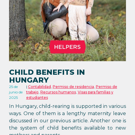
CHILD BENEFITS IN
HUNGARY
25 de
Contabilidad
,
Permiso de residencia
,
Permiso de
junio de
trabajo
,
Recursos humanos
,
Visas para familias y
2025
estudiantes
In Hungary, child-rearing is supported in various
ways. One of them is a lengthy maternity leave
discussed in our previous article. Another one is
the system of child benefits available to new