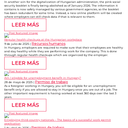
In another win for the digitalization of Hungarian administration, the pink social
security booklet is finally being abolished as of January 2026. The information it
contains is now safely managed by various government agencies, so the booklet
has been redundant for some time. Instead, a new online platform will be created
where employers can still check data if that is relevant to them.
LEER MÁS
Regular health checkups at the Hungarian workplace
Recursos humanos
9 de julio de 2025
In Hungary, employers are required to make sure that their employees are healthy
and stay healthy while they are performing work for the company. This is done
through regular health checkups which are organized by the employer.
LEER MÁS
Am I eligible for unemployment benefit in Hungary?
Permiso de trabajo
28 de mayo de 2025
As a foreigner working in Hungary, you will be eligible for an unemployment
benefit only if you are allowed to stay in Hungary once you are out of a job. The
other important requirement is having worked at least 360 days over the last 3
years.
LEER MÁS
Employing third-country nationals – The basics of a successful work permit
application
Permiso de trabajo
1 de abril de 2025