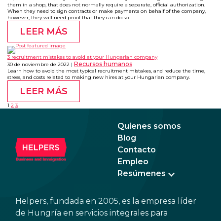
them in a shop, that does not normally require a separate, official authorization.
When they need to sign contracts or make payments on behalf of the company,
however, they will need proof that they can do so.
LEER MÁS
3 recruitment mistakes to avoid at your Hungarian company
Recursos humanos
30 de noviembre de 2022
Learn how to avoid the most typical recruitment mistakes, and reduce the time,
stress, and costs related to making new hires at your Hungarian company.
LEER MÁS
1
2
3
Quienes somos
Blog
Contacto
Empleo
Resúmenes
Helpers, fundada en 2005, es la empresa líder
de Hungría en servicios integrales para