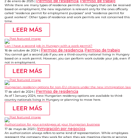
Permiso de residencia
Permiso de trabajo
2 de enero de 2025
,
While there are many types of residence permits in Hungary that can be received
based on employment, the new regulation is relevant only for the ones officially
called “residence permit for employment purposes” and “residence permit for
guest workers”. Other types of residence and work permits are not concerned this
time.
LEER MÁS
Can I have a second job in Hungary with a work permit?
Permiso de residencia
Permiso de trabajo
16 de octubre de 2024
,
You cannot get a second job if you are a third-country national living in Hungary
based on a work permit. However, you can perform work outside your job, even if
not in employment.
LEER MÁS
Hungarian residency options for non-EU citizens under the new immigration law
Permiso de residencia
17 de abril de 2024
As of 1 January 2024, new Hungarian residency options are available to third-
country nationals living in Hungary or planning to move here.
LEER MÁS
Authorization for your employees at your Hungarian business
Inmigración por negocios
17 de mayo de 2023
An authorization always refers to some kind of representation. While employees
represent the company they work for when they are meeting clients or serving