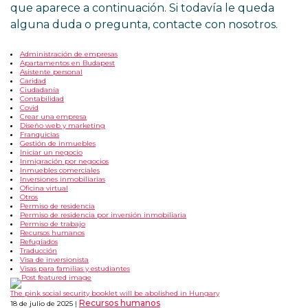
que aparece a continuación. Si todavía le queda
alguna duda o pregunta, contacte con nosotros.
Administración de empresas
Apartamentos en Budapest
Asistente personal
Caridad
Ciudadanía
Contabilidad
Covid
Crear una empresa
Diseño web y marketing
Franquicias
Gestión de inmuebles
Iniciar un negocio
Inmigración por negocios
Inmuebles comerciales
Inversiones inmobiliarias
Oficina virtual
Otros
Permiso de residencia
Permiso de residencia por inversión inmobiliaria
Permiso de trabajo
Recursos humanos
Refugiados
Traducción
Visa de inversionista
Visas para familias y estudiantes
The pink social security booklet will be abolished in Hungary
Recursos humanos
18 de julio de 2025