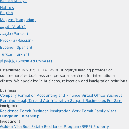
Bahasa Melayu
Hebrew
English
Magyar (Hungarian)
العربية (Arabic)
فارسی (Persian)
Русский (Russian)
Español (Spanish)
Türkçe (Turkish)
简体中文 (Simplified Chinese)
Established in 2005, HELPERS is Hungary’s leading provider of
comprehensive business and personal services for international
clients. We specialize in business, relocation and immigration solutions.
Business
Company Formation
Accounting and Finance
Virtual Office
Business
Planning
Legal, Tax and Administrative Support
Businesses For Sale
Immigration
Residence Permit
Business Immigration
Work Permit
Family Visas
Hungarian Citizenship
Investment
Golden Visa
Real Estate Residence Program (RERP)
Property