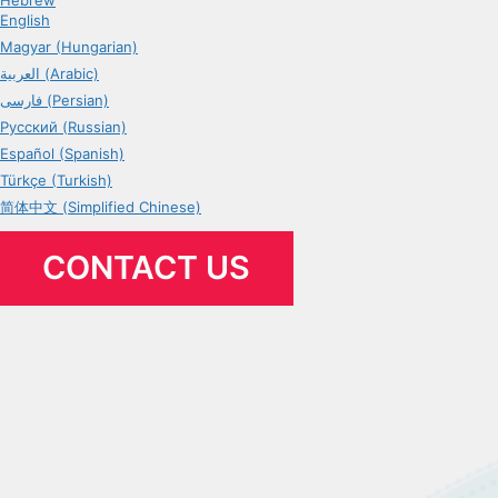
Hebrew
English
Magyar (Hungarian)
العربية (Arabic)
فارسی (Persian)
Русский (Russian)
Español (Spanish)
Türkçe (Turkish)
简体中文 (Simplified Chinese)
CONTACT US