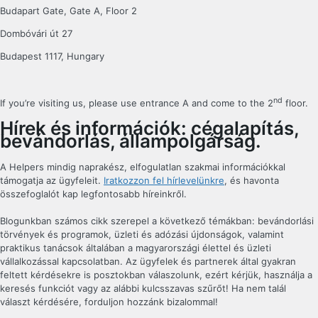
Budapart Gate, Gate A, Floor 2
Dombóvári út 27
Budapest 1117, Hungary
nd
If you’re visiting us, please use entrance A and come to the 2
floor.
Hírek és információk: cégalapítás,
bevándorlás, állam­polgárság.
A Helpers mindig naprakész, elfogulatlan szakmai információkkal
támogatja az ügyfeleit.
Iratkozzon fel hírlevelünkre
, és havonta
összefoglalót kap legfontosabb híreinkről.
Blogunkban számos cikk szerepel a következő témákban: bevándorlási
törvények és programok, üzleti és adózási újdonságok, valamint
praktikus tanácsok általában a magyarországi élettel és üzleti
vállalkozással kapcsolatban. Az ügyfelek és partnerek által gyakran
feltett kérdésekre is posztokban válaszolunk, ezért kérjük, használja a
keresés funkciót vagy az alábbi kulcsszavas szűrőt! Ha nem talál
választ kérdésére, forduljon hozzánk bizalommal!