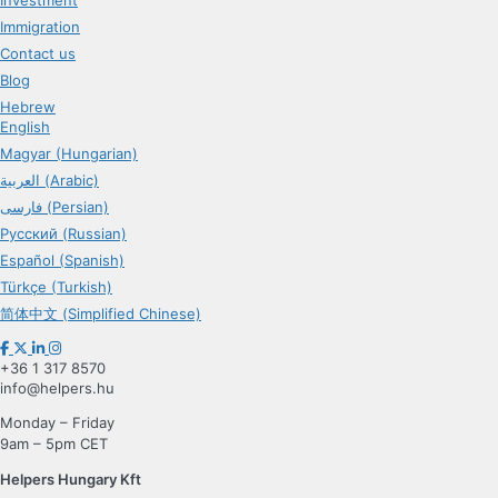
Immigration
Contact us
Blog
Hebrew
English
Magyar (Hungarian)
العربية (Arabic)
فارسی (Persian)
Русский (Russian)
Español (Spanish)
Türkçe (Turkish)
简体中文 (Simplified Chinese)
+36 1 317 8570
info@helpers.hu
Monday – Friday
9am – 5pm CET
Helpers Hungary Kft