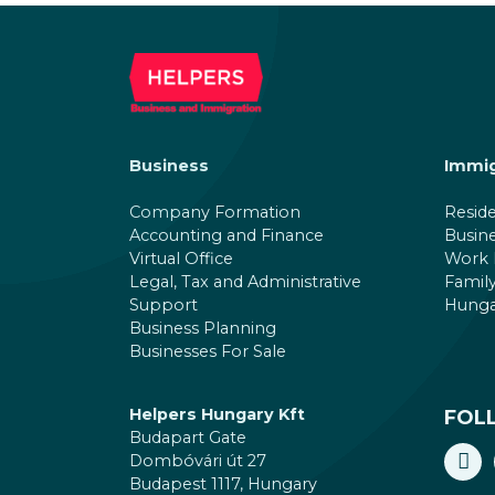
Business
Immig
Company Formation
Resid
Accounting and Finance
Busin
Virtual Office
Work 
Legal, Tax and Administrative
Family
Support
Hungar
Business Planning
Businesses For Sale
Helpers Hungary Kft
FOL
Budapart Gate
Dombóvári út 27
Budapest 1117, Hungary