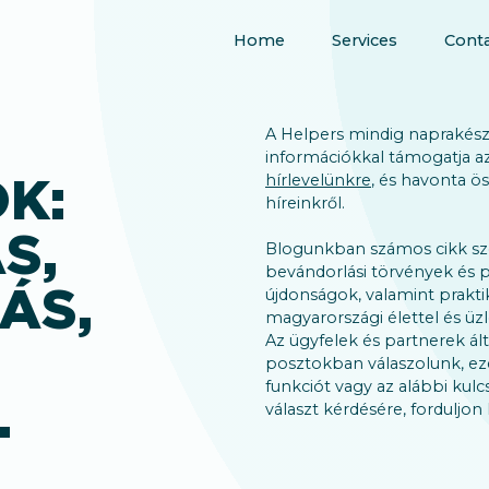
Home
Services
Conta
A Helpers mindig naprakész,
információkkal támogatja az
K:
hírlevelünkre
, és havonta ö
híreinkről.
S,
Blogunkban számos cikk sz
bevándorlási törvények és p
ÁS,
újdonságok, valamint prakti
magyarországi élettel és üzl
Az ügyfelek és partnerek ált
posztokban válaszolunk, ezé
funkciót vagy az alábbi kulc
.
választ kérdésére, forduljo