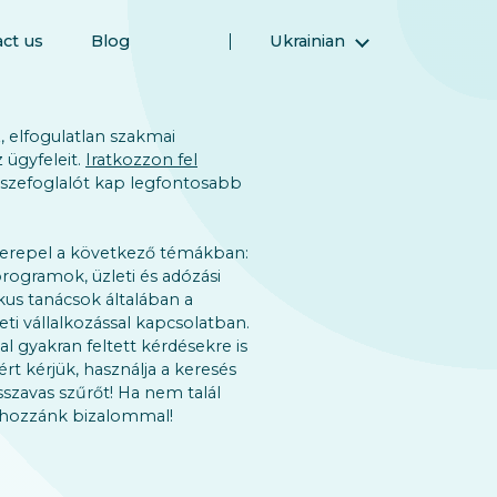
ct us
Blog
Ukrainian
English
Magyar (Hungarian)
 elfogulatlan szakmai
(Arabic) العربية
 ügyfeleit.
Iratkozzon fel
sszefoglalót kap legfontosabb
فارسی (Persian)
Русский (Russian)
erepel a következő témákban:
Español (Spanish)
rogramok, üzleti és adózási
Türkçe (Turkish)
kus tanácsok általában a
eti vállalkozással kapcsolatban.
简体中文 (Simplified Chinese)
al gyakran feltett kérdésekre is
rt kérjük, használja a keresés
sszavas szűrőt! Ha nem talál
n hozzánk bizalommal!