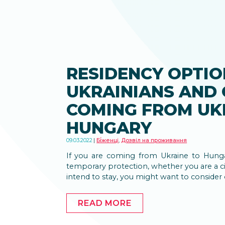
RESIDENCY OPTIO
UKRAINIANS AND
COMING FROM UK
HUNGARY
09.03.2022
Бі́женці
,
Дозвіл на проживання
If you are coming from Ukraine to Hungar
temporary protection, whether you are a cit
intend to stay, you might want to consider
READ MORE