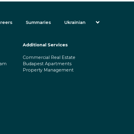
reers
Summaries
Ukrainian
English
Magyar (Hungarian)
(Arabic) العربية
Additional Services
فارسی (Persian)
Русский (Russian)
Commercial Real Estate
Español (Spanish)
ram
Budapest Apartments
Türkçe (Turkish)
Property Management
简体中文 (Simplified Chinese)