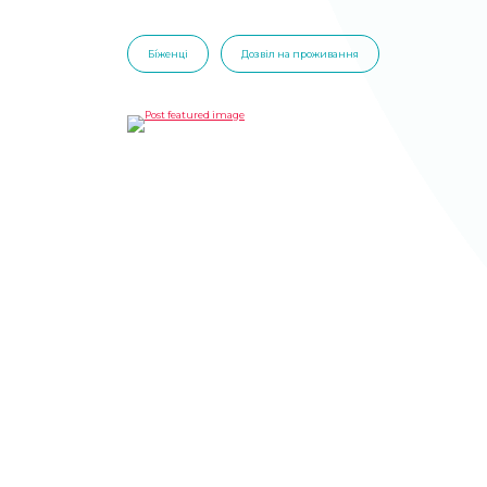
Бі́женці
Дозвіл на проживання