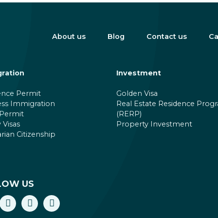
About us
Blog
Contact us
Ca
ration
Investment
ence Permit
Golden Visa
ess Immigration
Real Estate Residence Prog
Permit
(RERP)
 Visas
Property Investment
ian Citizenship
LOW US