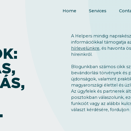
Home
Services
Conta
A Helpers mindig naprakész,
információkkal támogatja az
K:
hírlevelünkre
, és havonta ö
híreinkről.
S,
Blogunkban számos cikk sz
bevándorlási törvények és p
ÁS,
újdonságok, valamint prakti
magyarországi élettel és üzl
Az ügyfelek és partnerek ált
posztokban válaszolunk, ezé
funkciót vagy az alábbi kulc
.
választ kérdésére, forduljo