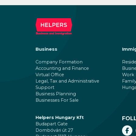
Business
Immig
Company Formation
Resid
Accounting and Finance
Busin
Virtual Office
Work 
Legal, Tax and Administrative
Family
Support
Hungar
Business Planning
Businesses For Sale
Helpers Hungary Kft
FOL
Budapart Gate
Dombóvári út 27