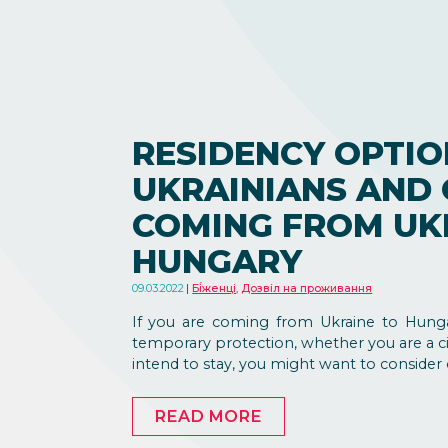
RESIDENCY OPTIO
UKRAINIANS AND
COMING FROM UK
HUNGARY
09.03.2022
Бі́женці
,
Дозвіл на проживання
If you are coming from Ukraine to Hungar
temporary protection, whether you are a cit
intend to stay, you might want to consider
READ MORE