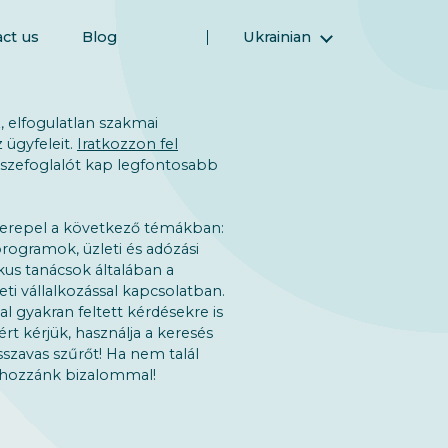
ct us
Blog
Ukrainian
English
Magyar (Hungarian)
 elfogulatlan szakmai
(Arabic) العربية
 ügyfeleit.
Iratkozzon fel
sszefoglalót kap legfontosabb
فارسی (Persian)
Русский (Russian)
erepel a következő témákban:
Español (Spanish)
rogramok, üzleti és adózási
Türkçe (Turkish)
kus tanácsok általában a
eti vállalkozással kapcsolatban.
简体中文 (Simplified Chinese)
al gyakran feltett kérdésekre is
rt kérjük, használja a keresés
sszavas szűrőt! Ha nem talál
n hozzánk bizalommal!