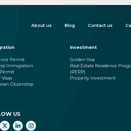
About us
Blog
Contact us
Ca
ration
Investment
ence Permit
Golden Visa
ess Immigration
Real Estate Residence Prog
Permit
(RERP)
 Visas
Property Investment
ian Citizenship
LOW US