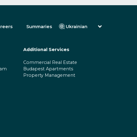
reers
Summaries
Ukrainian
English
Magyar (Hungarian)
(Arabic) العربية
Additional Services
فارسی (Persian)
Русский (Russian)
Commercial Real Estate
Español (Spanish)
ram
Budapest Apartments
Türkçe (Turkish)
Property Management
简体中文 (Simplified Chinese)