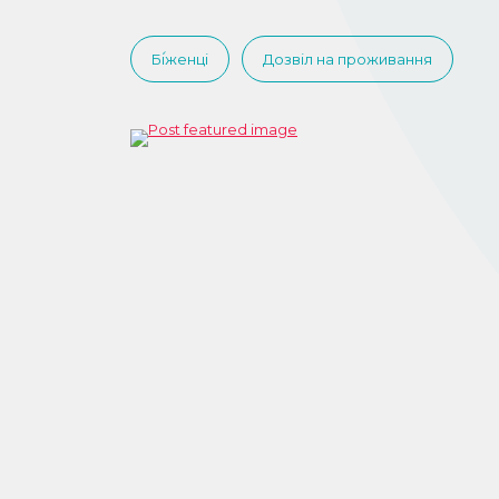
Бі́женці
Дозвіл на проживання