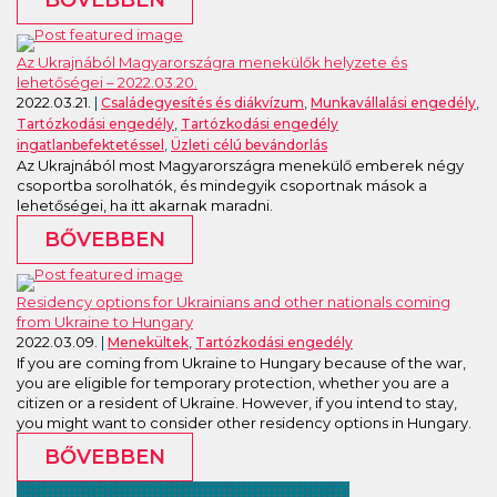
BŐVEBBEN
Az Ukrajnából Magyarországra menekülők helyzete és
lehetőségei – 2022.03.20.
2022.03.21.
,
,
Családegyesítés és diákvízum
Munkavállalási engedély
,
Tartózkodási engedély
Tartózkodási engedély
,
ingatlanbefektetéssel
Üzleti célú bevándorlás
Az Ukrajnából most Magyarországra menekülő emberek négy
csoportba sorolhatók, és mindegyik csoportnak mások a
lehetőségei, ha itt akarnak maradni.
BŐVEBBEN
Residency options for Ukrainians and other nationals coming
from Ukraine to Hungary
2022.03.09.
,
Menekültek
Tartózkodási engedély
If you are coming from Ukraine to Hungary because of the war,
you are eligible for temporary protection, whether you are a
citizen or a resident of Ukraine. However, if you intend to stay,
you might want to consider other residency options in Hungary.
BŐVEBBEN