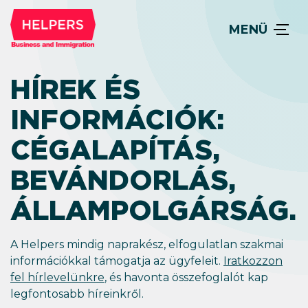
MENÜ
HÍREK ÉS
INFORMÁCIÓK:
CÉGALAPÍTÁS,
BEVÁNDORLÁS,
ÁLLAM­POLGÁRSÁG.
A Helpers mindig naprakész, elfogulatlan szakmai
információkkal támogatja az ügyfeleit.
Iratkozzon
fel hírlevelünkre
, és havonta összefoglalót kap
legfontosabb híreinkről.