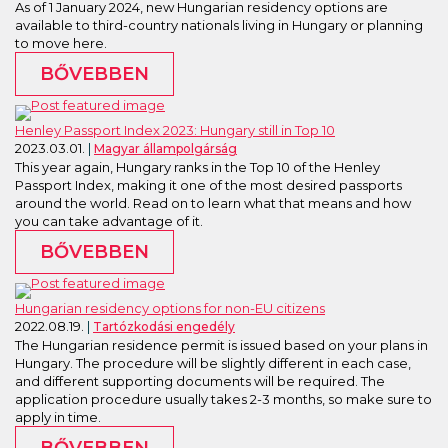
As of 1 January 2024, new Hungarian residency options are
available to third-country nationals living in Hungary or planning
to move here.
BŐVEBBEN
Henley Passport Index 2023: Hungary still in Top 10
2023.03.01.
Magyar állampolgárság
This year again, Hungary ranks in the Top 10 of the Henley
Passport Index, making it one of the most desired passports
around the world. Read on to learn what that means and how
you can take advantage of it.
BŐVEBBEN
Hungarian residency options for non-EU citizens
2022.08.19.
Tartózkodási engedély
The Hungarian residence permit is issued based on your plans in
Hungary. The procedure will be slightly different in each case,
and different supporting documents will be required. The
application procedure usually takes 2-3 months, so make sure to
apply in time.