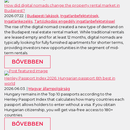
How did digital nomads change the property rental market in
Budapest?
2026.07.22.
,
,
Budapesti lakások
Ingatlanbefektetések
,
Ingatlankezelés
Tartózkodási engedély ingatlanbefektetéssel
The rise of the digital nomad created a new type of demand on
the Budapest real estate rental market. While traditional rentals
are leased empty and for at least 12 months, digital nomads are
typically looking for fully furnished apartments for shorter terms,
providing investors new opportunities in the segment of mid-
term rentals.
BŐVEBBEN
Henley Passport Index 2026: Hungarian passport 6th best in
world
2026.06.03.
Magyar állampolgárság
Hungary remains in the Top 10 passports according to the
Henley Passport Index that calculates how many countries each
passport allows holders to enter without a visa. If you obtain
Hungarian citizenship, you will get visa-free access to 180+
countries.
BŐVEBBEN