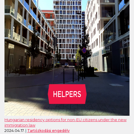
Hungarian residency options for non-EU citizens under the new
immigration law
2024.04.17.
Tartózkodási engedély