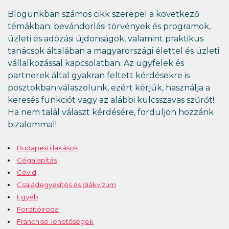
Blogunkban számos cikk szerepel a következő
témákban: bevándorlási törvények és programok,
üzleti és adózási újdonságok, valamint praktikus
tanácsok általában a magyarországi élettel és üzleti
vállalkozással kapcsolatban. Az ügyfelek és
partnerek által gyakran feltett kérdésekre is
posztokban válaszolunk, ezért kérjük, használja a
keresés funkciót vagy az alábbi kulcsszavas szűrőt!
Ha nem talál választ kérdésére, forduljon hozzánk
bizalommal!
Budapesti lakások
Cégalapítás
Covid
Családegyesítés és diákvízum
Egyéb
Fordítóiroda
Franchise-lehetőségek