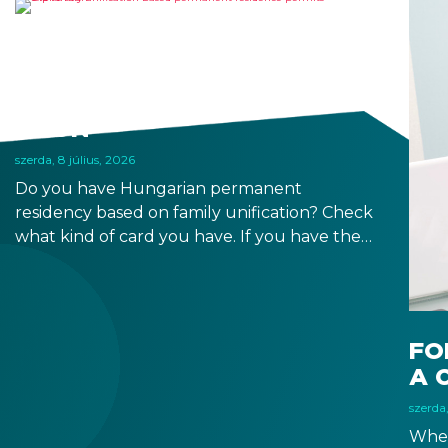
OLD FAMILY UNIFICATION
BASED PERMANENT
RESIDENCE PERMITS EXPIRE
SOON
szerda, 8 július, 2026
Do you have Hungarian permanent
residency based on family unification? Check
what kind of card you have. If you have the
old, laminated card that was issued between
August 3, 2016 and August 2, 2021, instead of
the newer, plastic one, it will expire as of
August 3, 2026. Other permits remain valid.
FO
A 
szerda,
When