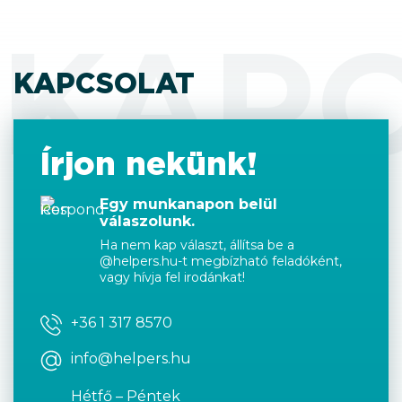
KAP
KAPCSOLAT
Írjon nekünk!
Egy munkanapon belül
válaszolunk.
Ha nem kap választ, állítsa be a
@helpers.hu-t megbízható feladóként,
vagy hívja fel irodánkat!
+36 1 317 8570
info@helpers.hu
Hétfő – Péntek