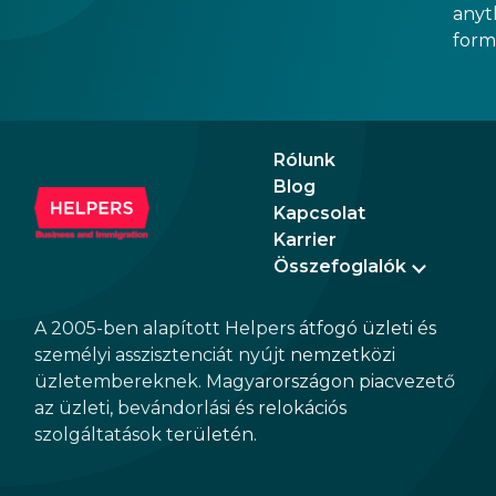
anyt
form
docu
signa
prov
blue
Rólunk
Blog
Kapcsolat
Karrier
Összefoglalók
A 2005-ben alapított Helpers átfogó üzleti és
személyi asszisztenciát nyújt nemzetközi
üzletembereknek. Magyarországon piacvezető
az üzleti, bevándorlási és relokációs
szolgáltatások területén.