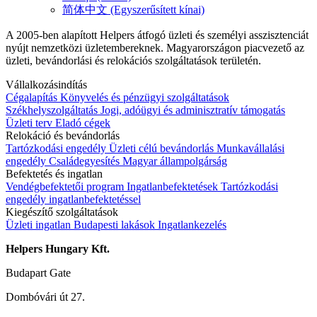
简体中文 (Egyszerűsített kínai)
A 2005-ben alapított Helpers átfogó üzleti és személyi asszisztenciát
nyújt nemzetközi üzletembereknek. Magyarországon piacvezető az
üzleti, bevándorlási és relokációs szolgáltatások területén.
Vállalkozásindítás
Cégalapítás
Könyvelés és pénzügyi szolgáltatások
Székhelyszolgáltatás
Jogi, adóügyi és adminisztratív támogatás
Üzleti terv
Eladó cégek
Relokáció és bevándorlás
Tartózkodási engedély
Üzleti célú bevándorlás
Munkavállalási
engedély
Családegyesítés
Magyar állampolgárság
Befektetés és ingatlan
Vendégbefektetői program
Ingatlanbefektetések
Tartózkodási
engedély ingatlanbefektetéssel
Kiegészítő szolgáltatások
Üzleti ingatlan
Budapesti lakások
Ingatlankezelés
Helpers Hungary Kft.
Budapart Gate
Dombóvári út 27.