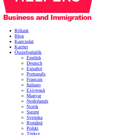
Rólunk
Blog
Kapcsolat
Karrier
Összefoglalók
English
Deutsch
Español
Português
Français
Italiano
Ελληνικά
Magyar
Nederlands
Norsk
Suomi
Svenska
Română
Polski
Türkçe