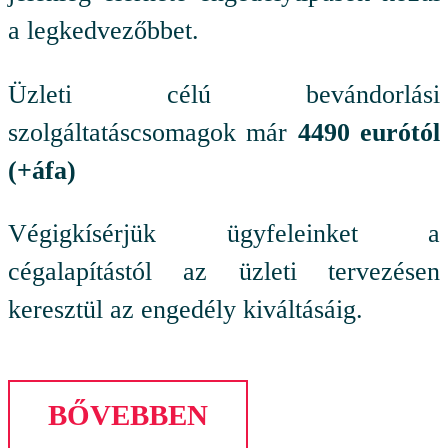
a legkedvezőbbet.
Üzleti célú bevándorlási
szolgáltatáscsomagok már
4490 eurótól
(+áfa)
Végigkísérjük ügyfeleinket a
cégalapítástól az üzleti tervezésen
keresztül az engedély kiváltásáig.
BŐVEBBEN