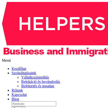
Menü
Kezdőlap
Szolgáltatásaink
Vállalkozásindítás
Relokáció és bevándorlás
Befektetés és ingatlan
Rólunk
Kapcsolat
Blog