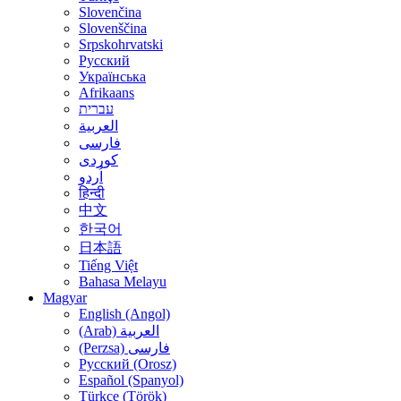
Slovenčina
Slovenščina
Srpskohrvatski
Русский
Українська
Afrikaans
עברית
العربية
فارسی
کوردی
اُردو
हिन्दी
中文
한국어
日本語
Tiếng Việt
Bahasa Melayu
Magyar
English (Angol)
(Arab) العربية
(Perzsa) فارسی
Русский (Orosz)
Español (Spanyol)
Türkçe (Török)