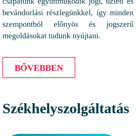
csapatunk együttműködik jogi, üzleti és
bevándorlási részlegünkkel, így minden
szempontból előnyös és jogszerű
megoldásokat tudunk nyújtani.
BŐVEBBEN
Székhelyszolgáltatás