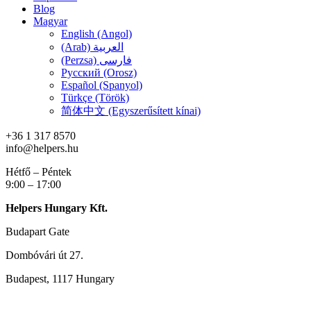
Blog
Magyar
English (Angol)
(Arab) العربية
(Perzsa) فارسی
Русский (Orosz)
Español (Spanyol)
Türkçe (Török)
简体中文 (Egyszerűsített kínai)
+36 1 317 8570
info@helpers.hu
Hétfő – Péntek
9:00 – 17:00
Helpers Hungary Kft.
Budapart Gate
Dombóvári út 27.
Budapest, 1117 Hungary