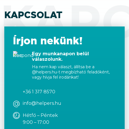
KAP
KAPCSOLAT
Írjon nekünk!
Egy munkanapon belül
válaszolunk.
Ha nem kap választ, állítsa be a
@helpers.hu-t megbízható feladóként,
vagy hívja fel irodánkat!
+36 1 317 8570
info@helpers.hu
Hétfő – Péntek
9:00 – 17:00