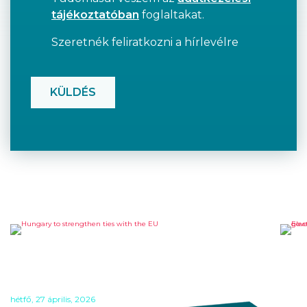
tájékoztatóban
foglaltakat.
Szeretnék feliratkozni a hírlevélre
CAPTCHA
HUNGARY TO STRENGTHEN
EL
TIES WITH THE EU
HU
EX
hétfő, 27 április, 2026