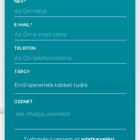
NÉV
E-MAIL
TELEFON
TÁRGY
ÜZENET
Tudomásul veszem az
adatkezelési