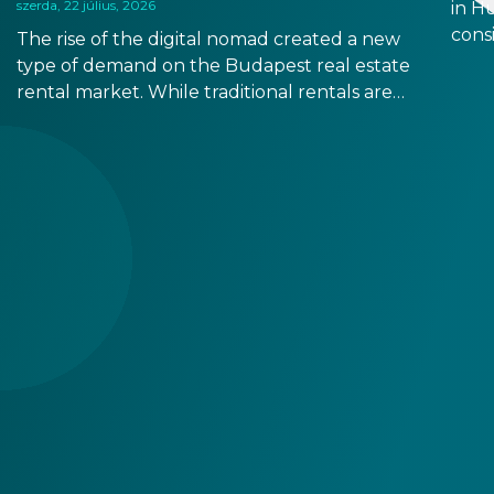
szerda, 22 július, 2026
in H
consi
The rise of the digital nomad created a new
estat
type of demand on the Budapest real estate
after
rental market. While traditional rentals are
depe
leased empty and for at least 12 months,
resi
digital nomads are typically looking for fully
it m
furnished apartments for shorter terms,
you t
providing investors new opportunities in the
segment of mid-term rentals.