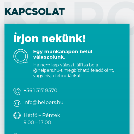
KAP
KAPCSOLAT
Írjon nekünk!
Egy munkanapon belül
válaszolunk.
Ha nem kap választ, állítsa be a
@helpers.hu-t megbízható feladóként,
vagy hívja fel irodánkat!
+36 1 317 8570
info@helpers.hu
Hétfő – Péntek
9:00 – 17:00