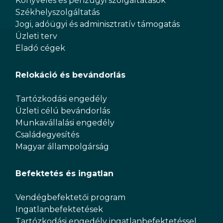
Könyvelés és pénzügyi szolgáltatások
Székhelyszolgáltatás
Jogi, adóügyi és adminisztratív támogatás
Üzleti terv
Eladó cégek
Relokáció és bevándorlás
Tartózkodási engedély
Üzleti célú bevándorlás
Munkavállalási engedély
Családegyesítés
Magyar állampolgárság
Befektetés és ingatlan
Vendégbefektetői program
Ingatlanbefektetések
Tartózkodási engedély ingatlanbefektetéssel