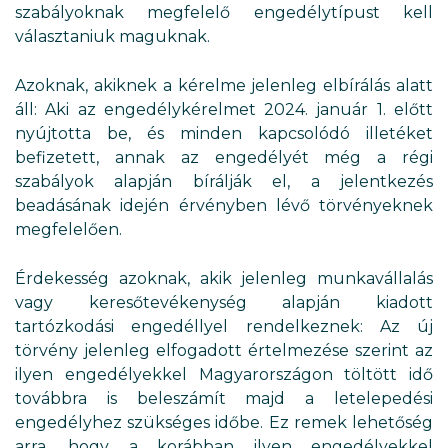
szabályoknak megfelelő engedélytípust kell
választaniuk maguknak.
Azoknak, akiknek a kérelme jelenleg elbírálás alatt
áll: Aki az engedélykérelmet 2024. január 1. előtt
nyújtotta be, és minden kapcsolódó illetéket
befizetett, annak az engedélyét még a régi
szabályok alapján bírálják el, a jelentkezés
beadásának idején érvényben lévő törvényeknek
megfelelően.
Érdekesség azoknak, akik jelenleg munkavállalás
vagy keresőtevékenység alapján kiadott
tartózkodási engedéllyel rendelkeznek: Az új
törvény jelenleg elfogadott értelmezése szerint az
ilyen engedélyekkel Magyarországon töltött idő
továbbra is beleszámít majd a letelepedési
engedélyhez szükséges időbe. Ez remek lehetőség
arra, hogy a korábban ilyen engedélyekkel