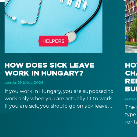
HOW DOES SICK LEAVE
HO
WORK IN HUNGARY?
CH
RE
szerda, 29 július, 2026
BU
If you work in Hungary, you are supposed to
work only when you are actually fit to work.
szerda,
If you are sick, you should go on sick leave,
The 
during which you should still receive a salary
type
from your employer, or a sick leave
renta
allowance from the Hungarian state.
leas
digit