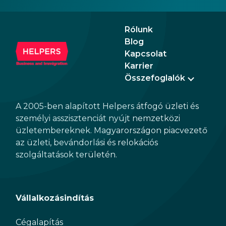
furn
prov
Rólunk
segm
Blog
Kapcsolat
Karrier
Összefoglalók
A 2005-ben alapított Helpers átfogó üzleti és
személyi asszisztenciát nyújt nemzetközi
üzletembereknek. Magyarországon piacvezető
az üzleti, bevándorlási és relokációs
szolgáltatások területén.
Vállalkozásindítás
Cégalapítás