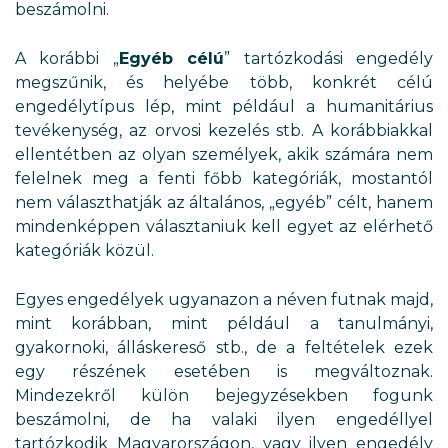
beszámolni.
A korábbi „
Egyéb célú
” tartózkodási engedély
megszűnik, és helyébe több, konkrét célú
engedélytípus lép, mint például a humanitárius
tevékenység, az orvosi kezelés stb. A korábbiakkal
ellentétben az olyan személyek, akik számára nem
felelnek meg a fenti főbb kategóriák, mostantól
nem választhatják az általános, „egyéb” célt, hanem
mindenképpen választaniuk kell egyet az elérhető
kategóriák közül.
Egyes engedélyek ugyanazon a néven futnak majd,
mint korábban, mint például a tanulmányi,
gyakornoki, álláskereső stb., de a feltételek ezek
egy részének esetében is megváltoznak.
Mindezekről külön bejegyzésekben fogunk
beszámolni, de ha valaki ilyen engedéllyel
tartózkodik Magyarországon, vagy ilyen engedély