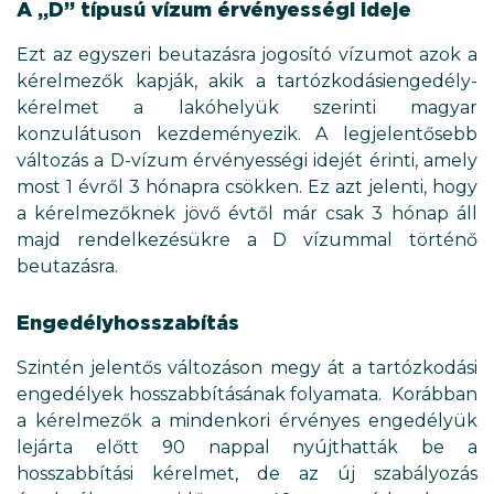
A „D” típusú vízum érvényességi ideje
Ezt az egyszeri beutazásra jogosító vízumot azok a
kérelmezők kapják, akik a tartózkodásiengedély-
kérelmet a lakóhelyük szerinti magyar
konzulátuson kezdeményezik. A legjelentősebb
változás a D-vízum érvényességi idejét érinti, amely
most 1 évről 3 hónapra csökken. Ez azt jelenti, hogy
a kérelmezőknek jövő évtől már csak 3 hónap áll
majd rendelkezésükre a D vízummal történő
beutazásra.
Engedélyhosszabítás
Szintén jelentős változáson megy át a tartózkodási
engedélyek hosszabbításának folyamata. Korábban
a kérelmezők a mindenkori érvényes engedélyük
lejárta előtt 90 nappal nyújthatták be a
hosszabbítási kérelmet, de az új szabályozás