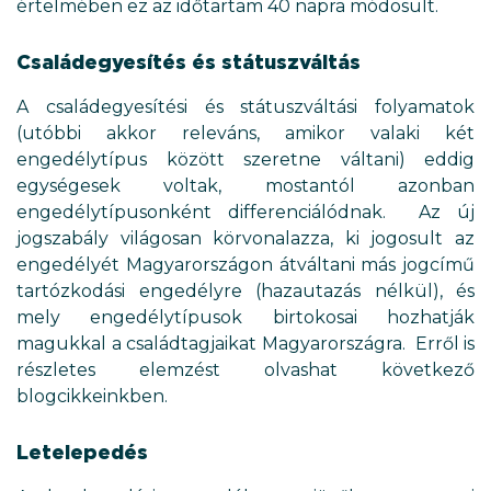
értelmében ez az időtartam 40 napra módosult.
Családegyesítés és státuszváltás
A családegyesítési és státuszváltási folyamatok
(utóbbi akkor releváns, amikor valaki két
engedélytípus között szeretne váltani) eddig
egységesek voltak, mostantól azonban
engedélytípusonként differenciálódnak. Az új
jogszabály világosan körvonalazza, ki jogosult az
engedélyét Magyarországon átváltani más jogcímű
tartózkodási engedélyre (hazautazás nélkül), és
mely engedélytípusok birtokosai hozhatják
magukkal a családtagjaikat Magyarországra. Erről is
részletes elemzést olvashat következő
blogcikkeinkben.
Letelepedés