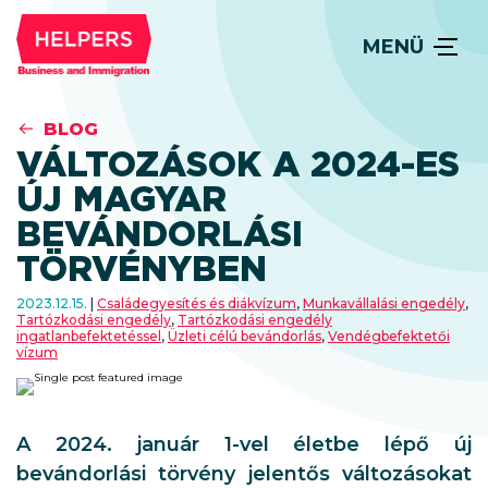
MENÜ
BLOG
VÁLTOZÁSOK A 2024-ES
ÚJ MAGYAR
BEVÁNDORLÁSI
TÖRVÉNYBEN
2023.12.15.
Családegyesítés és diákvízum
,
Munkavállalási engedély
,
Tartózkodási engedély
,
Tartózkodási engedély
ingatlanbefektetéssel
,
Üzleti célú bevándorlás
,
Vendégbefektetői
vízum
A 2024. január 1-vel életbe lépő új
bevándorlási törvény jelentős változásokat