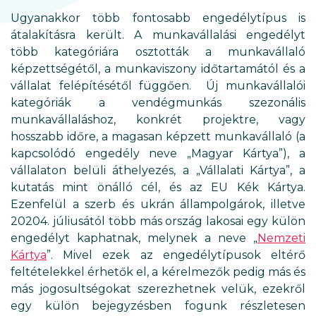
Ugyanakkor több fontosabb engedélytípus is
átalakításra került. A munkavállalási engedélyt
több kategóriára osztották a munkavállaló
képzettségétől, a munkaviszony időtartamától és a
vállalat felépítésétől függően. Új munkavállalói
kategóriák a vendégmunkás szezonális
munkavállaláshoz, konkrét projektre, vagy
hosszabb időre, a magasan képzett munkavállaló (a
kapcsolódó engedély neve „Magyar Kártya”), a
vállalaton belüli áthelyezés, a „Vállalati Kártya”, a
kutatás mint önálló cél, és az EU Kék Kártya.
Ezenfelül a szerb és ukrán állampolgárok, illetve
20204. júliusától több más ország lakosai egy külön
engedélyt kaphatnak, melynek a neve „
Nemzeti
Kártya
”. Mivel ezek az engedélytípusok eltérő
feltételekkel érhetők el, a kérelmezők pedig más és
más jogosultségokat szerezhetnek velük, ezekről
egy külön bejegyzésben fogunk részletesen