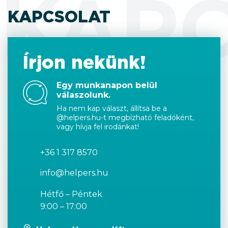
KAP
KAPCSOLAT
Írjon nekünk!
Egy munkanapon belül
válaszolunk.
Ha nem kap választ, állítsa be a
@helpers.hu-t megbízható feladóként,
vagy hívja fel irodánkat!
+36 1 317 8570
info@helpers.hu
Hétfő – Péntek
9:00 – 17:00