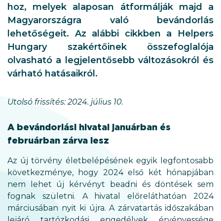
hoz, melyek alaposan átformálják majd a
Magyarországra való bevándorlás
lehetőségeit. Az alábbi cikkben a Helpers
Hungary szakértőinek összefoglalója
olvasható a legjelentősebb változásokról és
várható hatásaikról.
Utolsó frissítés: 2024. július 10.
A bevándorlási hivatal januárban és
februárban zárva lesz
Az új törvény életbelépésének egyik legfontosabb
következménye, hogy 2024 első két hónapjában
nem lehet új kérvényt beadni és döntések sem
fognak születni. A hivatal előreláthatóan 2024
márciusában nyit ki újra. A zárvatartás időszakában
lejáró tartózkodási engedélyek érvényessége