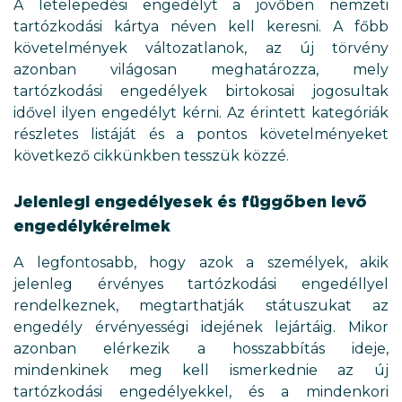
A letelepedési engedélyt a jövőben nemzeti
tartózkodási kártya néven kell keresni. A főbb
követelmények változatlanok, az új törvény
azonban világosan meghatározza, mely
tartózkodási engedélyek birtokosai jogosultak
idővel ilyen engedélyt kérni. Az érintett kategóriák
részletes listáját és a pontos követelményeket
következő cikkünkben tesszük közzé.
Jelenlegi engedélyesek és függőben levő
engedélykérelmek
A legfontosabb, hogy azok a személyek, akik
jelenleg érvényes tartózkodási engedéllyel
rendelkeznek, megtarthatják státuszukat az
engedély érvényességi idejének lejártáig. Mikor
azonban elérkezik a hosszabbítás ideje,
mindenkinek meg kell ismerkednie az új
tartózkodási engedélyekkel, és a mindenkori