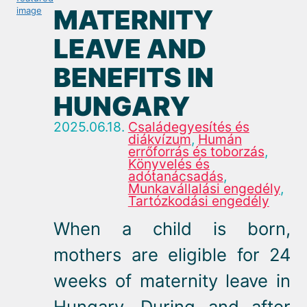
MATERNITY
LEAVE AND
BENEFITS IN
HUNGARY
2025.06.18.
Családegyesítés és
diákvízum
,
Humán
errőforrás és toborzás
,
Könyvelés és
adótanácsadás
,
Munkavállalási engedély
,
Tartózkodási engedély
When a child is born,
mothers are eligible for 24
weeks of maternity leave in
Hungary. During and after