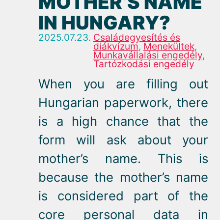
MOTHER’S NAME
IN HUNGARY?
2025.07.23.
Családegyesítés és
diákvízum
,
Menekültek
,
Munkavállalási engedély
,
Tartózkodási engedély
When you are filling out
Hungarian paperwork, there
is a high chance that the
form will ask about your
mother’s name. This is
because the mother’s name
is considered part of the
core personal data in