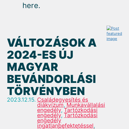
here.
VÁLTOZÁSOK A
2024-ES ÚJ
MAGYAR
BEVÁNDORLÁSI
TÖRVÉNYBEN
2023.12.15.
Családegyesítés és
diákvízum
,
Munkavállalási
engedély
,
Tartózkodási
engedély
,
Tartózkodási
engedély
ingatlanbefektetéssel
,