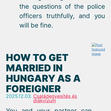
the questions of the police
officers truthfully, and you
will be fine.
HOW TO GET
MARRIED IN
HUNGARY AS A
FOREIGNER
2025.12.03.
Családegyesítés és
diákvízum
You and your partner can