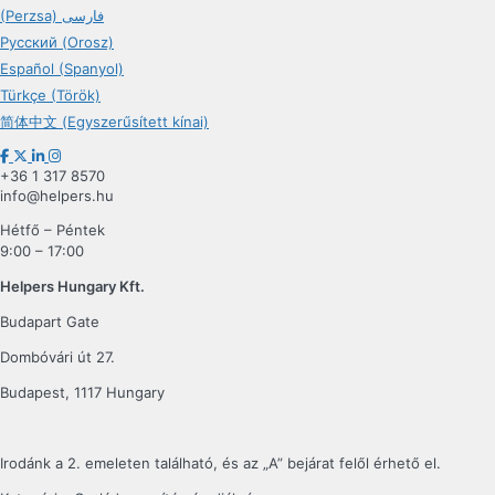
(Perzsa) فارسی
Русский (Orosz)
Español (Spanyol)
Türkçe (Török)
简体中文 (Egyszerűsített kínai)
+36 1 317 8570
info@helpers.hu
Hétfő – Péntek
9:00 – 17:00
Helpers Hungary Kft.
Budapart Gate
Dombóvári út 27.
Budapest, 1117 Hungary
Irodánk a 2. emeleten található, és az „A” bejárat felől érhető el.