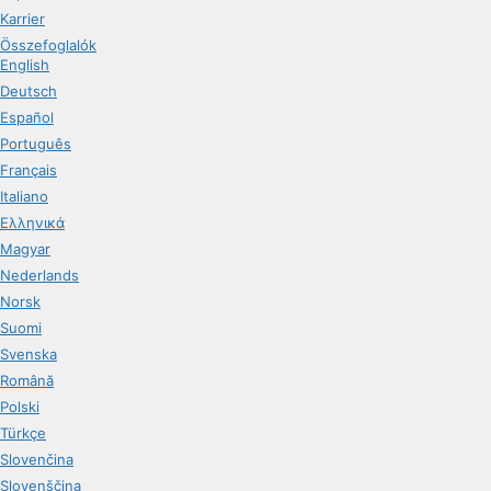
Karrier
Összefoglalók
English
Deutsch
Español
Português
Français
Italiano
Ελληνικά
Magyar
Nederlands
Norsk
Suomi
Svenska
Română
Polski
Türkçe
Slovenčina
Slovenščina