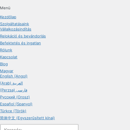
Menü
Kezdőlap
Szolgáltatásaink
Vállalkozásindítás
Relokáció és bevándorlás
Befektetés és ingatlan
Rólunk
Kapcsolat
Blog
Magyar
English (Angol)
(Arab) العربية
(Perzsa) فارسی
Русский (Orosz)
Español (Spanyol)
Türkçe (Török)
简体中文 (Egyszerűsített kínai)