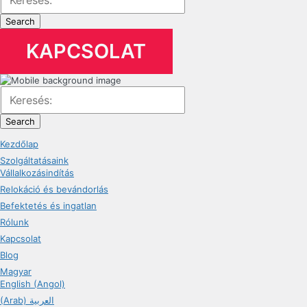
Search
KAPCSOLAT
Search
Kezdőlap
Szolgáltatásaink
Vállalkozásindítás
Relokáció és bevándorlás
Befektetés és ingatlan
Rólunk
Kapcsolat
Blog
Magyar
English (Angol)
(Arab) العربية