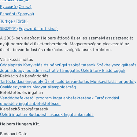
Русский (Orosz)
Español (Spanyol)
Türkçe (Török)
简体中文 (Egyszerűsített kínai)
A 2005-ben alapított Helpers átfogó üzleti és személyi asszisztenciát
nyújt nemzetközi üzletembereknek. Magyarországon piacvezető az
üzleti, bevándorlási és relokációs szolgáltatások területén.
Vállalkozásindítás
Cégalapítás
Könyvelés és pénzügyi szolgáltatások
Székhelyszolgáltatás
Jogi, adóügyi és adminisztratív támogatás
Üzleti terv
Eladó cégek
Relokáció és bevándorlás
Tartózkodási engedély
Üzleti célú bevándorlás
Munkavállalási engedély
Családegyesítés
Magyar állampolgárság
Befektetés és ingatlan
Vendégbefektetői program
Ingatlanbefektetések
Tartózkodási
engedély ingatlanbefektetéssel
Kiegészítő szolgáltatások
Üzleti ingatlan
Budapesti lakások
Ingatlankezelés
Helpers Hungary Kft.
Budapart Gate