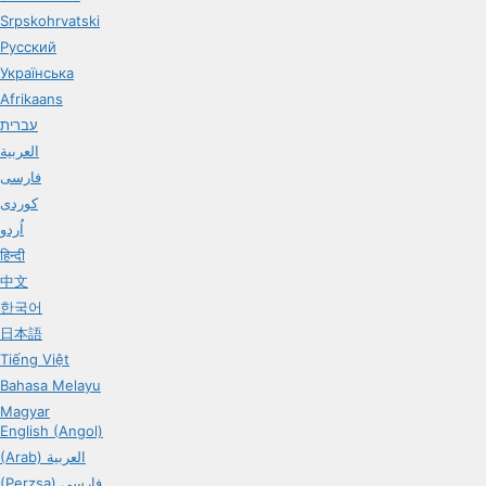
Srpskohrvatski
Русский
Українська
Afrikaans
עברית
العربية
فارسی
کوردی
اُردو
हिन्दी
中文
한국어
日本語
Tiếng Việt
Bahasa Melayu
Magyar
English (Angol)
(Arab) العربية
(Perzsa) فارسی