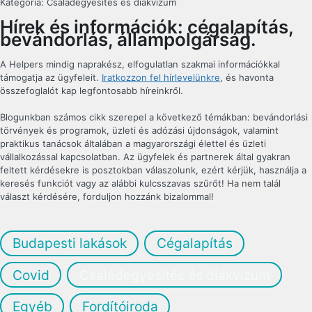
Kategória:
Családegyesítés és diákvízum
Hírek és információk: cégalapítás,
bevándorlás, állam­polgárság.
A Helpers mindig naprakész, elfogulatlan szakmai információkkal
támogatja az ügyfeleit.
Iratkozzon fel hírlevelünkre
, és havonta
összefoglalót kap legfontosabb híreinkről.
Blogunkban számos cikk szerepel a következő témákban: bevándorlási
törvények és programok, üzleti és adózási újdonságok, valamint
praktikus tanácsok általában a magyarországi élettel és üzleti
vállalkozással kapcsolatban. Az ügyfelek és partnerek által gyakran
feltett kérdésekre is posztokban válaszolunk, ezért kérjük, használja a
keresés funkciót vagy az alábbi kulcsszavas szűrőt! Ha nem talál
választ kérdésére, forduljon hozzánk bizalommal!
Budapesti lakások
Cégalapítás
Covid
Családegyesítés és diákvízum
Egyéb
Fordítóiroda