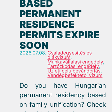
BASED
PERMANENT
RESIDENCE
PERMITS EXPIRE
SOON
2026.07.08.
Családegyesítés és
diákvízum
,
Munkavállalási engedély
,
Tartózkodási engedély
,
Üzleti célú bevándorlás
,
Vendégbefektetői vízum
Do you have Hungarian
permanent residency based
on family unification? Check