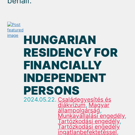
behalf.
HUNGARIAN
RESIDENCY FOR
FINANCIALLY
INDEPENDENT
PERSONS
2024.05.22.
Családegyesítés és
diákvízum
,
Magyar
állampolgárság
,
Munkavállalási engedély
,
Tartózkodási engedély
,
Tartózkodási engedély
ingatlanbefektetéssel
,