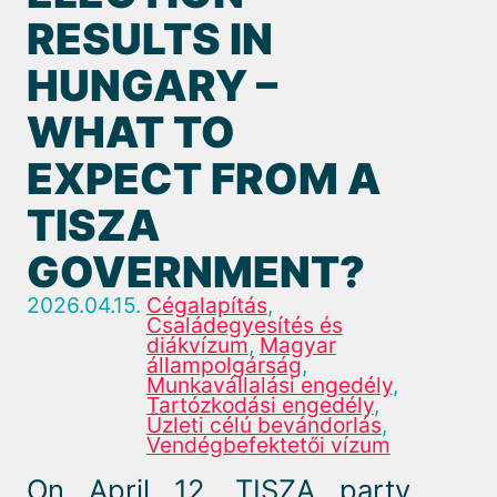
RESULTS IN
HUNGARY –
WHAT TO
EXPECT FROM A
TISZA
GOVERNMENT?
2026.04.15.
Cégalapítás
,
Családegyesítés és
diákvízum
,
Magyar
állampolgárság
,
Munkavállalási engedély
,
Tartózkodási engedély
,
Üzleti célú bevándorlás
,
Vendégbefektetői vízum
On April 12, TISZA party