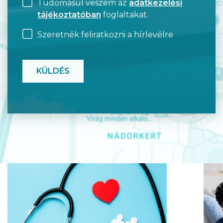
Tudomásul veszem az
adatkezelési
tájékoztatóban
foglaltakat.
Szeretnék feliratkozni a hírlevélre
CAPTCHA