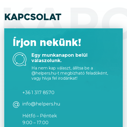
KAP
KAPCSOLAT
Írjon nekünk!
Egy munkanapon belül
válaszolunk.
Ha nem kap választ, állítsa be a
@helpers.hu-t megbízható feladóként,
vagy hívja fel irodánkat!
+36 1 317 8570
info@helpers.hu
Hétfő – Péntek
9:00 – 17:00