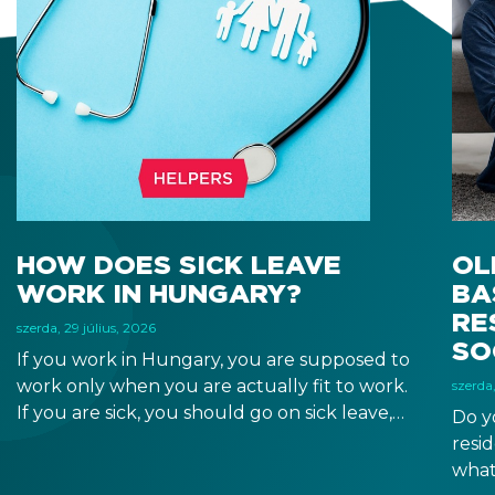
HOW DOES SICK LEAVE
OL
WORK IN HUNGARY?
BA
RE
szerda, 29 július, 2026
SO
If you work in Hungary, you are supposed to
work only when you are actually fit to work.
szerda,
If you are sick, you should go on sick leave,
Do y
during which you should still receive a salary
resi
from your employer, or a sick leave
what
allowance from the Hungarian state.