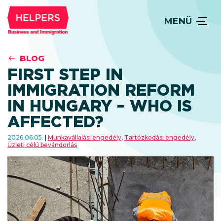
MENÜ
BLOG
FIRST STEP IN
IMMIGRATION REFORM
IN HUNGARY – WHO IS
AFFECTED?
2026.06.05.
Munkavállalási engedély
,
Tartózkodási engedély
,
Üzleti célú bevándorlás