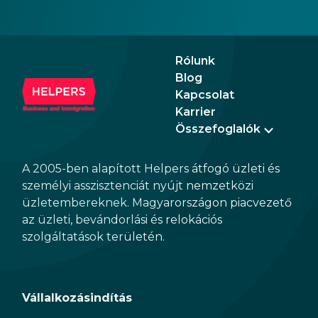
old,
Augu
the n
Augu
Rólunk
Blog
Kapcsolat
Karrier
Összefoglalók
A 2005-ben alapított Helpers átfogó üzleti és
személyi asszisztenciát nyújt nemzetközi
üzletembereknek. Magyarországon piacvezető
az üzleti, bevándorlási és relokációs
szolgáltatások területén.
Vállalkozásindítás