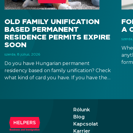
OLD FAMILY UNIFICATION
FO
BASED PERMANENT
A 
RESIDENCE PERMITS EXPIRE
szerda,
SOON
When
szerda, 8 július, 2026
anyt
form
Do you have Hungarian permanent
docu
residency based on family unification? Check
signa
what kind of card you have. If you have the
prov
old, laminated card that was issued between
blue
August 3, 2016 and August 2, 2021, instead of
the newer, plastic one, it will expire as of
August 3, 2026. Other permits remain valid.
Rólunk
Blog
Kapcsolat
Karrier