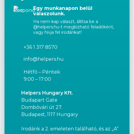
Egy munkanapon belül
válaszolunk.
Ha nem kap választ, állítsa be a
@helpers.hu-t megbízható feladóként,
vagy hívja fel irodánkat!
+36 1 317 8570
info@helpers.hu
Hétfő – Péntek
9:00 – 17:00
Helpers Hungary Kft.
Budapart Gate
Dombóvári út 27.
Budapest, 1117 Hungary
Irodánk a 2. emeleten található, és az „A”