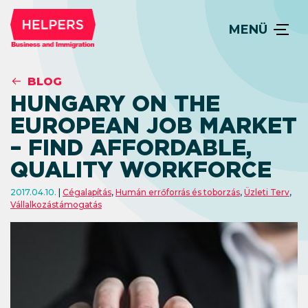
MENÜ
BLOG
HUNGARY ON THE
EUROPEAN JOB MARKET
– FIND AFFORDABLE,
QUALITY WORKFORCE
2017.04.10.
Cégalapítás
,
Humán errőforrás és toborzás
,
Üzleti Terv
,
Vállalkozástámogatás