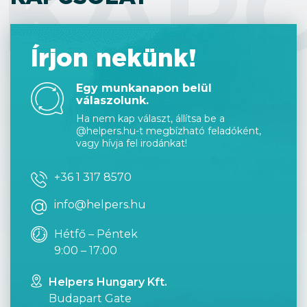
KAP
Írjon nekünk!
Egy munkanapon belül
válaszolunk.
Ha nem kap választ, állítsa be a
@helpers.hu-t megbízható feladóként,
vagy hívja fel irodánkat!
+36 1 317 8570
info@helpers.hu
Hétfő – Péntek
9:00 – 17:00
Helpers Hungary Kft.
Budapart Gate