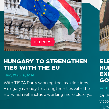
HUNGARY TO STRENGTHEN
EL
TIES WITH THE EU
HU
EX
hétfő, 27 április, 2026
GO
With TISZA Party winning the last elections,
szerda,
Hungary is ready to strengthen ties with the
EU, which will include working more closely
On A
with EU institutions, and which puts the
victo
introduction of EUR in the not-too-distant
Hung