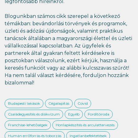
legfontosabb híreinkről.
Blogunkban számos cikk szerepel a következő
témákban: bevándorlási törvények és programok,
üzleti és adózási újdonságok, valamint praktikus
tanácsok általában a magyarországi élettel és üzleti
vállalkozással kapcsolatban. Az ügyfelek és
partnerek által gyakran feltett kérdésekre is
posztokban válaszolunk, ezért kérjük, használja a
keresés funkciót vagy az alábbi kulcsszavas szűrőt!
Ha nem talál választ kérdésére, forduljon hozzánk
bizalommal!
Budapesti lakások
Cégalapítás
Covid
Családegyesítés és diákvízum
Egyéb
Fordítóiroda
Franchise-lehetőségek
Honlapkészítés és arculattervezés
Humán errőforrás és toborzás
Ingatlanbefektetések