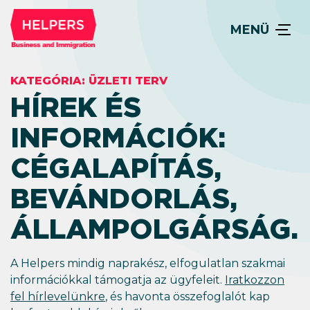
MENÜ
KATEGÓRIA:
ÜZLETI TERV
HÍREK ÉS
INFORMÁCIÓK:
CÉGALAPÍTÁS,
BEVÁNDORLÁS,
ÁLLAM­POLGÁRSÁG.
A Helpers mindig naprakész, elfogulatlan szakmai
információkkal támogatja az ügyfeleit.
Iratkozzon
fel hírlevelünkre
, és havonta összefoglalót kap