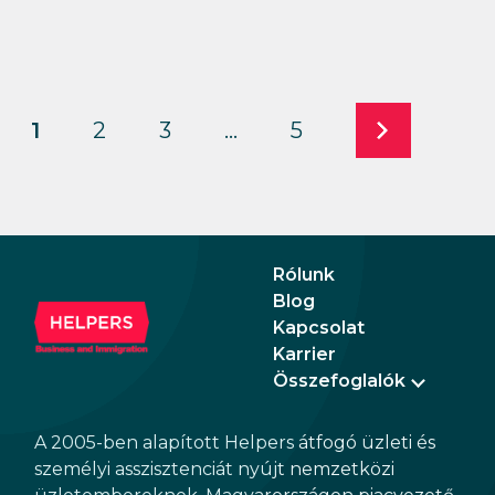
1
2
3
…
5
Rólunk
Blog
Kapcsolat
Karrier
Összefoglalók
A 2005-ben alapított Helpers átfogó üzleti és
személyi asszisztenciát nyújt nemzetközi