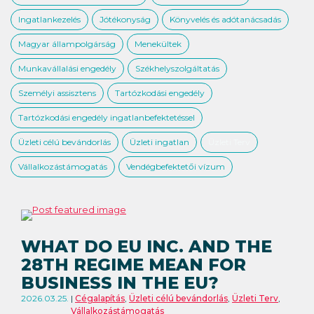
Ingatlankezelés
Jótékonyság
Könyvelés és adótanácsadás
Magyar állampolgárság
Menekültek
Munkavállalási engedély
Székhelyszolgáltatás
Személyi assisztens
Tartózkodási engedély
Tartózkodási engedély ingatlanbefektetéssel
Üzleti célú bevándorlás
Üzleti ingatlan
Üzleti Terv
Vállalkozástámogatás
Vendégbefektetői vízum
WHAT DO EU INC. AND THE
28TH REGIME MEAN FOR
BUSINESS IN THE EU?
2026.03.25.
Cégalapítás
,
Üzleti célú bevándorlás
,
Üzleti Terv
,
Vállalkozástámogatás