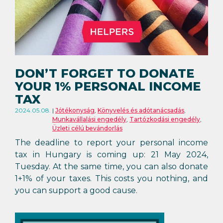
DON’T FORGET TO DONATE
YOUR 1% PERSONAL INCOME
TAX
2024.05.08.
Jótékonyság
,
Könyvelés és adótanácsadás
,
Munkavállalási engedély
,
Tartózkodási engedély
,
Üzleti célú bevándorlás
The deadline to report your personal income
tax in Hungary is coming up: 21 May 2024,
Tuesday. At the same time, you can also donate
1+1% of your taxes. This costs you nothing, and
you can support a good cause.