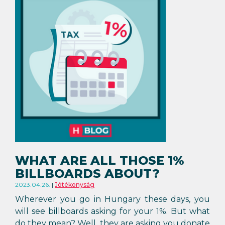
WHAT ARE ALL THOSE 1%
BILLBOARDS ABOUT?
2023.04.26.
Jótékonyság
Wherever you go in Hungary these days, you
will see billboards asking for your 1%. But what
do they mean? Well, they are asking you donate