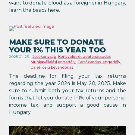
want to donate blood as a foreigner in Hungary,
learn the basics here.
MAKE SURE TO DONATE
YOUR 1% THIS YEAR TOO
2025.04.23.
Jótékonyság
,
Könyvelés és adótanácsadás
,
Munkavállalási engedély
,
Tartózkodási engedély
,
Üzleti célú bevándorlás
The deadline for filing your tax returns
regarding the year 2024 is May 20, 2025. Make
sure to submit both your tax returns and the
forms that let you donate 1+1% of your personal
income tax, and support a good cause in
Hungary.