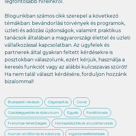
legfontosabb híreinkről.
Blogunkban számos cikk szerepel a következő
témákban: bevándorlási törvények és programok,
üzleti és adózási újdonságok, valamint praktikus
tanácsok általában a magyarországi élettel és üzleti
vállalkozással kapcsolatban. Az ügyfelek és
partnerek által gyakran feltett kérdésekre is
posztokban válaszolunk, ezért kérjük, használja a
keresés funkciót vagy az alábbi kulcsszavas szűrőt!
Ha nem talál választ kérdésére, forduljon hozzánk
bizalommal!
Budapesti lakások
Cégalapítás
Covid
Családegyesítés és diákvízum
Egyéb
Fordítóiroda
Franchise-lehetőségek
Honlapkészítés és arculattervezés
Humán errőforrás és toborzás
Ingatlanbefektetések