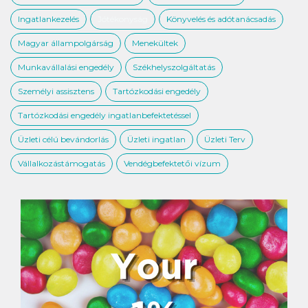
Ingatlankezelés
Jótékonyság
Könyvelés és adótanácsadás
Magyar állampolgárság
Menekültek
Munkavállalási engedély
Székhelyszolgáltatás
Személyi assisztens
Tartózkodási engedély
Tartózkodási engedély ingatlanbefektetéssel
Üzleti célú bevándorlás
Üzleti ingatlan
Üzleti Terv
Vállalkozástámogatás
Vendégbefektetői vízum