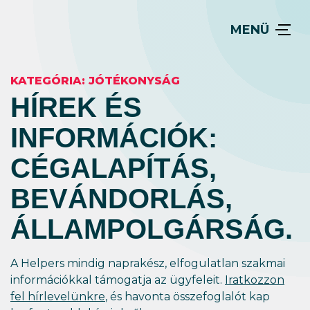
MENÜ
KATEGÓRIA:
JÓTÉKONYSÁG
HÍREK ÉS
INFORMÁCIÓK:
CÉGALAPÍTÁS,
BEVÁNDORLÁS,
ÁLLAM­POLGÁRSÁG.
A Helpers mindig naprakész, elfogulatlan szakmai
információkkal támogatja az ügyfeleit.
Iratkozzon
fel hírlevelünkre
, és havonta összefoglalót kap