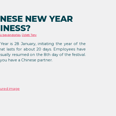
INESE NEW YEAR
INESS?
élú bevándorlás
,
Üzleti Terv
ear is 28 January, initiating the year of the
hat lasts for about 20 days. Employees have
sually resumed on the 8th day of the festival.
 you have a Chinese partner.