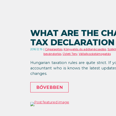
WHAT ARE THE CH
TAX DECLARATION 
2016.12.19.
Cégalapítás
,
Könyvelés és adótanácsadás
,
Székh
bevándorlás
,
Üzleti Terv
,
Vállalkozástámogatás
Hungarian taxation rules are quite strict. 
accountant who is knows the latest updates 
changes.
BŐVEBBEN