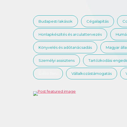
Budapesti lakások
Cégalapítás
Co
Honlapkészítés és arculattervezés
Humán
Könyvelés és adótanácsadás
Magyar áll
Személyi assisztens
Tartózkodási engedé
Üzleti Terv
Vállalkozástámogatás