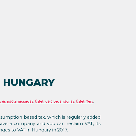
N HUNGARY
s és adótanácsadás
,
Üzleti célú bevándorlás
,
Üzleti Terv
,
nsumption based tax, which is regularly added
 have a company and you can reclaim VAT, its
anges to VAT in Hungary in 2017.