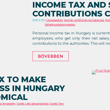
INCOME TAX AND 
CONTRIBUTIONS C
2016.12.19.
Cégalapítás
,
Humán errőforrás és toborzás
,
Kö
Vállalkozástámogatás
Personal income tax in Hungary is currently
employees, who get only their net salary.
contributions to the authorities. This will no
BŐVEBBEN
X TO MAKE
SS IN HUNGARY
OMICAL
si engedély
,
Üzleti célú bevándorlás
,
Üzleti Terv