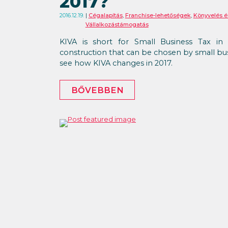
2017?
2016.12.19.
Cégalapítás
,
Franchise-lehetőségek
,
Könyvelés 
Vállalkozástámogatás
KIVA is short for Small Business Tax in Hu
construction that can be chosen by small busine
see how KIVA changes in 2017.
BŐVEBBEN