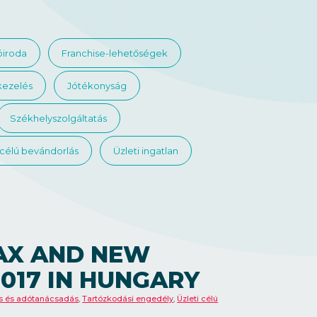
óiroda
Franchise-lehetőségek
kezelés
Jótékonyság
Székhelyszolgáltatás
 célú bevándorlás
Üzleti ingatlan
AX AND NEW
017 IN HUNGARY
s és adótanácsadás
,
Tartózkodási engedély
,
Üzleti célú