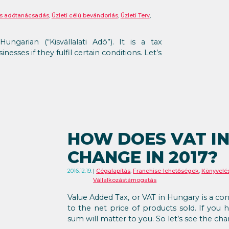
és adótanácsadás
,
Üzleti célú bevándorlás
,
Üzleti Terv
,
ngarian (“Kisvállalati Adó”). It is a tax
sses if they fulfil certain conditions. Let’s
HOW DOES VAT I
CHANGE IN 2017?
2016.12.19.
Cégalapítás
,
Franchise-lehetőségek
,
Könyvelé
Vállalkozástámogatás
Value Added Tax, or VAT in Hungary is a co
to the net price of products sold. If you
sum will matter to you. So let’s see the ch