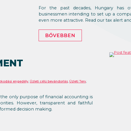
For the past decades, Hungary has of
businessmen intending to set up a compa
even more attractive. Read our tax alert a
BŐVEBBEN
MENT
zkodási engedély
,
Üzleti célú bevándorlás
,
Üzleti Terv
,
the only purpose of financial accounting is
orities. However, transparent and faithful
 informed decision making.