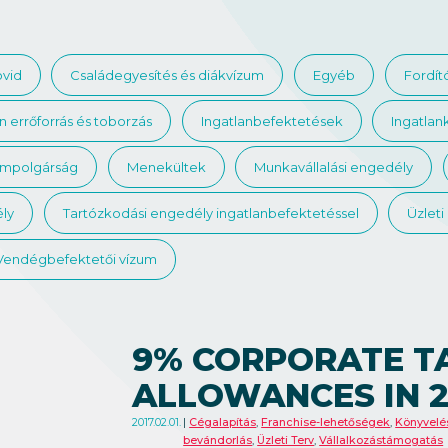
vid
Családegyesítés és diákvízum
Egyéb
Fordít
 errőforrás és toborzás
Ingatlanbefektetések
Ingatlan
ampolgárság
Menekültek
Munkavállalási engedély
ly
Tartózkodási engedély ingatlanbefektetéssel
Üzleti
Vendégbefektetői vízum
9% CORPORATE T
ALLOWANCES IN 2
2017.02.01.
Cégalapítás
,
Franchise-lehetőségek
,
Könyvelé
bevándorlás
,
Üzleti Terv
,
Vállalkozástámogatás