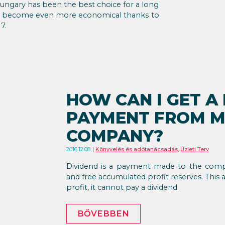
Hungary has been the best choice for a long
ill become even more economical thanks to
7.
HOW CAN I GET A
PAYMENT FROM M
COMPANY?
2016.12.08.
Könyvelés és adótanácsadás
,
Üzleti Terv
Dividend is a payment made to the compa
and free accumulated profit reserves. This
profit, it cannot pay a dividend.
BŐVEBBEN