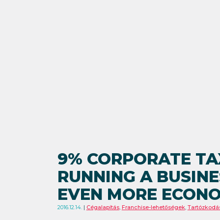
9% CORPORATE TA
RUNNING A BUSINE
EVEN MORE ECON
2016.12.14.
Cégalapítás
,
Franchise-lehetőségek
,
Tartózkodá