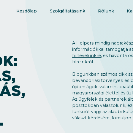
Kezdőlap
Szolgáltatásaink
Rólunk
Ka
A Helpers mindig naprakész,
információkkal támogatja az
K:
hírlevelünkre
, és havonta ö
híreinkről.
S,
Blogunkban számos cikk sz
bevándorlási törvények és p
ÁS,
újdonságok, valamint prakti
magyarországi élettel és üzl
Az ügyfelek és partnerek ált
posztokban válaszolunk, ezé
funkciót vagy az alábbi kulc
.
választ kérdésére, forduljo