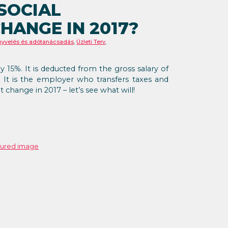
SOCIAL
HANGE IN 2017?
nyvelés és adótanácsadás
,
Üzleti Terv
,
 15%. It is deducted from the gross salary of
 It is the employer who transfers taxes and
t change in 2017 – let’s see what will!