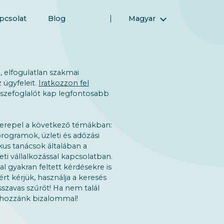
pcsolat
Blog
Magyar
English (Angol)
(Arab) العربية
(Perzsa) فارسی
 elfogulatlan szakmai
 ügyfeleit.
Iratkozzon fel
Русский (Orosz)
sszefoglalót kap legfontosabb
Español (Spanyol)
Türkçe (Török)
erepel a következő témákban:
简体中文 (Egyszerűsített kínai)
rogramok, üzleti és adózási
kus tanácsok általában a
eti vállalkozással kapcsolatban.
al gyakran feltett kérdésekre is
rt kérjük, használja a keresés
sszavas szűrőt! Ha nem talál
n hozzánk bizalommal!