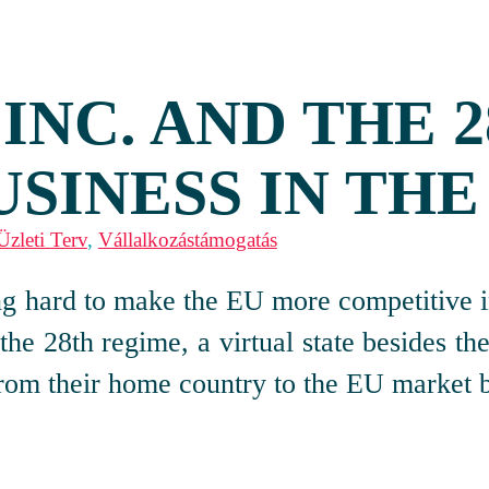
INC. AND THE 
SINESS IN THE
Üzleti Terv
,
Vállalkozástámogatás
hard to make the EU more competitive in t
the 28th regime, a virtual state besides th
rom their home country to the EU market b