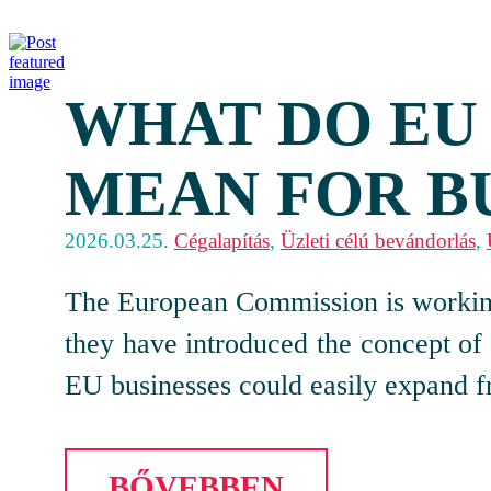
WHAT DO EU 
MEAN FOR BU
2026.03.25.
Cégalapítás
,
Üzleti célú bevándorlás
,
The European Commission is working 
they have introduced the concept of 
EU businesses could easily expand f
BŐVEBBEN