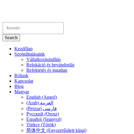
Search
Kezdőlap
Szolgáltatásaink
Vállalkozásindítás
Relokáció és bevándorlás
Befektetés és ingatlan
Rólunk
Kapcsolat
Blog
Magyar
English (Angol)
(Arab) العربية
(Perzsa) فارسی
Русский (Orosz)
Español (Spanyol)
Türkçe (Török)
简体中文 (Egyszerűsített kínai)