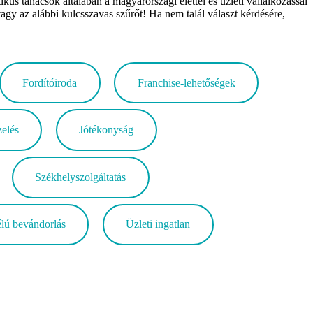
s tanácsok általában a magyarországi élettel és üzleti vállalkozással
vagy az alábbi kulcsszavas szűrőt! Ha nem talál választ kérdésére,
Fordítóiroda
Franchise-lehetőségek
zelés
Jótékonyság
Székhelyszolgáltatás
élú bevándorlás
Üzleti ingatlan