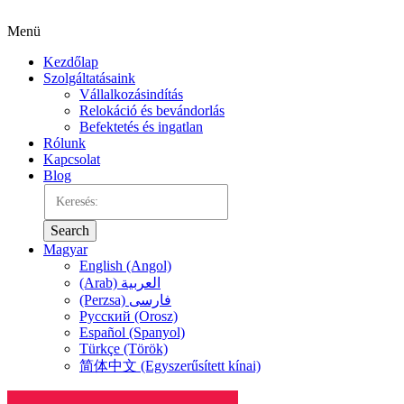
Menü
Kezdőlap
Szolgáltatásaink
Vállalkozásindítás
Relokáció és bevándorlás
Befektetés és ingatlan
Rólunk
Kapcsolat
Blog
Search
Magyar
English (Angol)
(Arab) العربية
(Perzsa) فارسی
Русский (Orosz)
Español (Spanyol)
Türkçe (Török)
简体中文 (Egyszerűsített kínai)