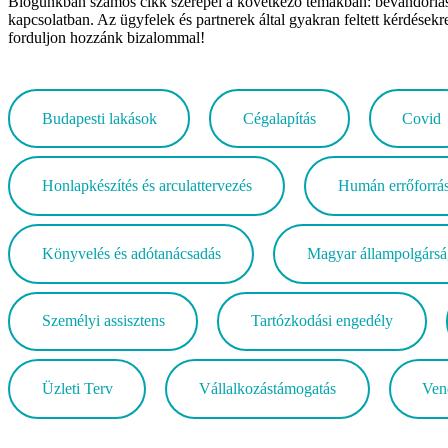
Blogunkban számos cikk szerepel a következő témákban: bevándorlási t
kapcsolatban. Az ügyfelek és partnerek által gyakran feltett kérdésekr
forduljon hozzánk bizalommal!
Budapesti lakások
Cégalapítás
Covid
Honlapkészítés és arculattervezés
Humán errőforrás
Könyvelés és adótanácsadás
Magyar állampolgársá
Személyi assisztens
Tartózkodási engedély
Üzleti Terv
Vállalkozástámogatás
Ven