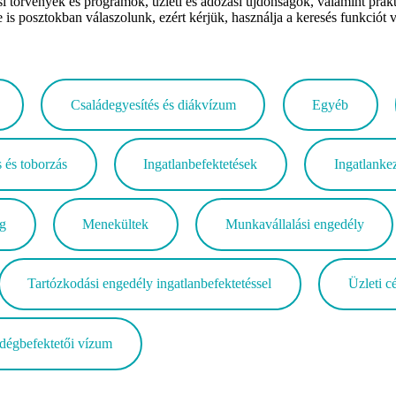
örvények és programok, üzleti és adózási újdonságok, valamint praktiku
e is posztokban válaszolunk, ezért kérjük, használja a keresés funkciót 
Családegyesítés és diákvízum
Egyéb
 és toborzás
Ingatlanbefektetések
Ingatlanke
g
Menekültek
Munkavállalási engedély
Tartózkodási engedély ingatlanbefektetéssel
Üzleti c
dégbefektetői vízum