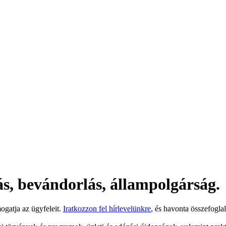
s, bevándorlás, állam­polgárság.
ogatja az ügyfeleit.
Iratkozzon fel hírlevelünkre
, és havonta összefogla