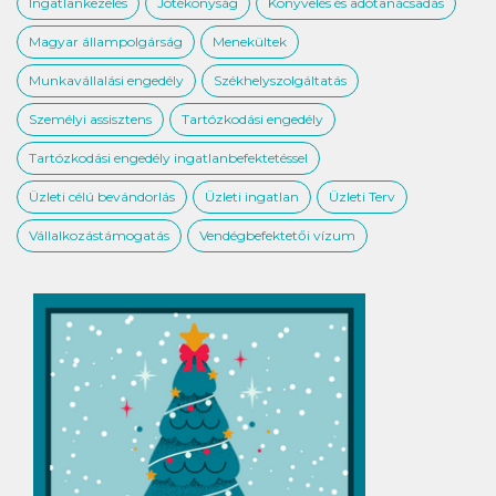
Ingatlankezelés
Jótékonyság
Könyvelés és adótanácsadás
Magyar állampolgárság
Menekültek
Munkavállalási engedély
Székhelyszolgáltatás
Személyi assisztens
Tartózkodási engedély
Tartózkodási engedély ingatlanbefektetéssel
Üzleti célú bevándorlás
Üzleti ingatlan
Üzleti Terv
Vállalkozástámogatás
Vendégbefektetői vízum