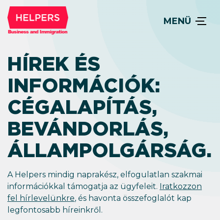
MENÜ
HÍREK ÉS
INFORMÁCIÓK:
CÉGALAPÍTÁS,
BEVÁNDORLÁS,
ÁLLAM­POLGÁRSÁG.
A Helpers mindig naprakész, elfogulatlan szakmai
információkkal támogatja az ügyfeleit.
Iratkozzon
fel hírlevelünkre
, és havonta összefoglalót kap
legfontosabb híreinkről.