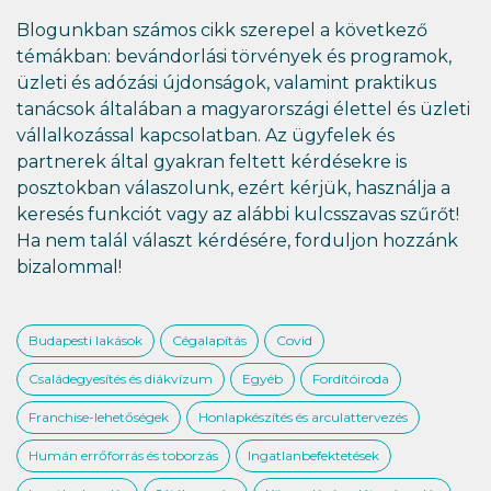
Blogunkban számos cikk szerepel a következő
témákban: bevándorlási törvények és programok,
üzleti és adózási újdonságok, valamint praktikus
tanácsok általában a magyarországi élettel és üzleti
vállalkozással kapcsolatban. Az ügyfelek és
partnerek által gyakran feltett kérdésekre is
posztokban válaszolunk, ezért kérjük, használja a
keresés funkciót vagy az alábbi kulcsszavas szűrőt!
Ha nem talál választ kérdésére, forduljon hozzánk
bizalommal!
Budapesti lakások
Cégalapítás
Covid
Családegyesítés és diákvízum
Egyéb
Fordítóiroda
Franchise-lehetőségek
Honlapkészítés és arculattervezés
Humán errőforrás és toborzás
Ingatlanbefektetések