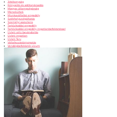
Jótékonyság
Könyvelés és adótanácsadás
Magyar állampolgárság
Menekültek
Munkavállalási engedély
Székhelyszolgáltatás
Személyi assisztens
Tartózkodási engedély
Tartózkodási engedély ingatlanbefektetéssel
Üzleti célú bevándorlás
Üzleti ingatlan
Üzleti Terv
Vállalkozástámogatás
Vendégbefektetői vízum