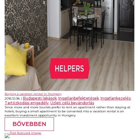
Buying a vacation rental in Hungary
Budapesti lakások
Ingatlanbefektetések
Ingatlankezelés
2016.12.08.
,
,
,
Tartózkodási engedély
Üzleti célú bevándorlás
,
Since more and more tourists prefer to rent an apartment rather than staying at
hotels, buying a small apartment to be converted into a vacation rental is an
excellent investment opportunity in Hungary.
BŐVEBBEN