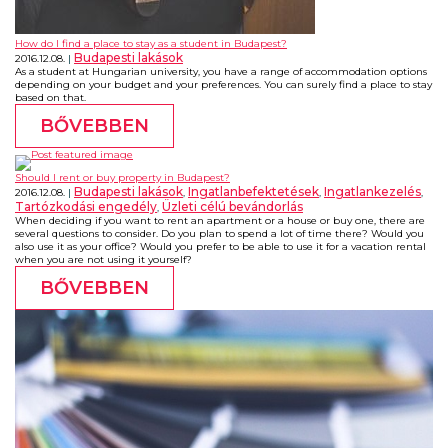
How do I find a place to stay as a student in Budapest?
Budapesti lakások
2016.12.08.
As a student at Hungarian university, you have a range of accommodation options
depending on your budget and your preferences. You can surely find a place to stay
based on that.
BŐVEBBEN
Should I rent or buy property in Budapest?
Budapesti lakások
Ingatlanbefektetések
Ingatlankezelés
2016.12.08.
,
,
,
Tartózkodási engedély
Üzleti célú bevándorlás
,
When deciding if you want to rent an apartment or a house or buy one, there are
several questions to consider. Do you plan to spend a lot of time there? Would you
also use it as your office? Would you prefer to be able to use it for a vacation rental
when you are not using it yourself?
BŐVEBBEN