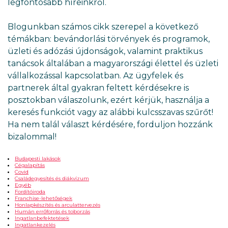
legfontosabb híreinkről.
Blogunkban számos cikk szerepel a következő
témákban: bevándorlási törvények és programok,
üzleti és adózási újdonságok, valamint praktikus
tanácsok általában a magyarországi élettel és üzleti
vállalkozással kapcsolatban. Az ügyfelek és
partnerek által gyakran feltett kérdésekre is
posztokban válaszolunk, ezért kérjük, használja a
keresés funkciót vagy az alábbi kulcsszavas szűrőt!
Ha nem talál választ kérdésére, forduljon hozzánk
bizalommal!
Budapesti lakások
Cégalapítás
Covid
Családegyesítés és diákvízum
Egyéb
Fordítóiroda
Franchise-lehetőségek
Honlapkészítés és arculattervezés
Humán errőforrás és toborzás
Ingatlanbefektetések
Ingatlankezelés