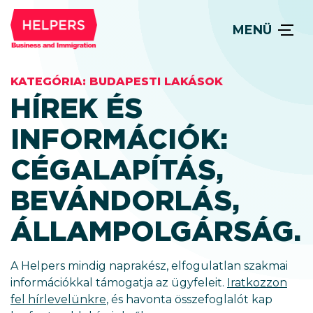
MENÜ
KATEGÓRIA:
BUDAPESTI LAKÁSOK
HÍREK ÉS
INFORMÁCIÓK:
CÉGALAPÍTÁS,
BEVÁNDORLÁS,
ÁLLAM­POLGÁRSÁG.
A Helpers mindig naprakész, elfogulatlan szakmai
információkkal támogatja az ügyfeleit.
Iratkozzon
fel hírlevelünkre
, és havonta összefoglalót kap