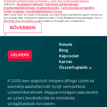
Investment opportunities in Hungary – with your most trusted Helpers!
Budapesti lakások
Franchise-lehetőségek
2016.10.10.
,
,
Ingatlanbefektetések
Ingatlankezelés
Tartózkodási engedély
,
,
,
Üzleti ingatlan
Vendégbefektetői vízum
,
After more than ten years in business, we have finally reached the point where we
can already offer investment opportunities in fully fledged service packages. Join a
franchise, buy real estate, or get residency through your investment.
BŐVEBBEN
1
2
Rólunk
Blog
Kapcsolat
Karrier
Összefoglalók
A 2005-ben alapított Helpers átfogó üzleti és
személyi asszisztenciát nyújt nemzetközi
üzletembereknek. Magyarországon piacvezető
az üzleti, bevándorlási és relokációs
szolgáltatások területén.