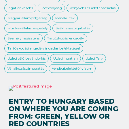
Ingatlankezelés
Jótékonyság
Könyvelés és adótanácsadás
Magyar állampolgárság
Menekültek
Munkavállalási engedély
Székhelyszolgáltatás
Személyi assisztens
Tartózkodási engedély
Tartózkodási engedély ingatlanbefektetéssel
Üzleti célú bevándorlás
Üzleti ingatlan
Üzleti Terv
Vállalkozástámogatás
Vendégbefektetői vízum
ENTRY TO HUNGARY BASED
ON WHERE YOU ARE COMING
FROM: GREEN, YELLOW OR
RED COUNTRIES