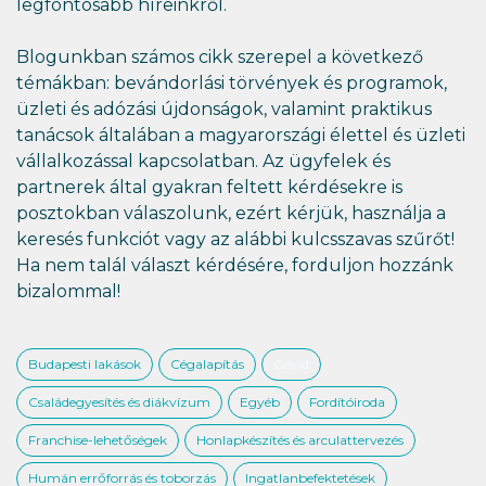
legfontosabb híreinkről.
Blogunkban számos cikk szerepel a következő
témákban: bevándorlási törvények és programok,
üzleti és adózási újdonságok, valamint praktikus
tanácsok általában a magyarországi élettel és üzleti
vállalkozással kapcsolatban. Az ügyfelek és
partnerek által gyakran feltett kérdésekre is
posztokban válaszolunk, ezért kérjük, használja a
keresés funkciót vagy az alábbi kulcsszavas szűrőt!
Ha nem talál választ kérdésére, forduljon hozzánk
bizalommal!
Budapesti lakások
Cégalapítás
Covid
Családegyesítés és diákvízum
Egyéb
Fordítóiroda
Franchise-lehetőségek
Honlapkészítés és arculattervezés
Humán errőforrás és toborzás
Ingatlanbefektetések