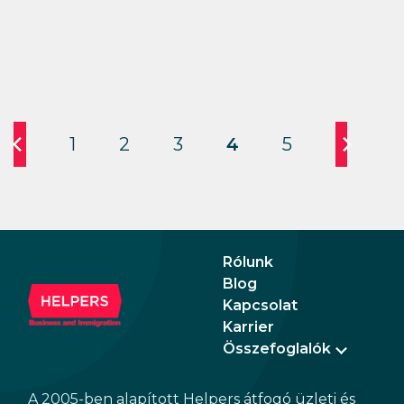
1
2
3
4
5
Rólunk
Blog
Kapcsolat
Karrier
Összefoglalók
A 2005-ben alapított Helpers átfogó üzleti és