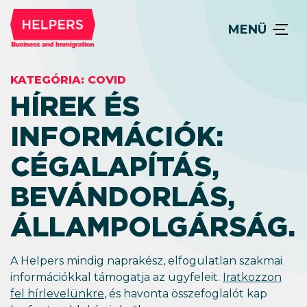
MENÜ
KATEGÓRIA:
COVID
HÍREK ÉS
INFORMÁCIÓK:
CÉGALAPÍTÁS,
BEVÁNDORLÁS,
ÁLLAM­POLGÁRSÁG.
A Helpers mindig naprakész, elfogulatlan szakmai
információkkal támogatja az ügyfeleit.
Iratkozzon
fel hírlevelünkre
, és havonta összefoglalót kap