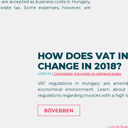
ip are accepted as business costs in Hungary,
porate tax. Some expenses, however, are
HOW DOES VAT I
CHANGE IN 2018?
2018.01.18.
Cégalapítás
,
Könyvelés és adótanácsadás
VAT regulations in Hungary are amen
economical environment. Learn about
regulations regarding invoices with a high 
BŐVEBBEN