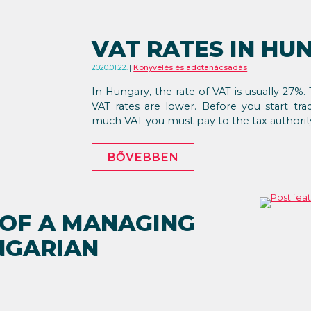
VAT RATES IN HU
2020.01.22.
Könyvelés és adótanácsadás
In Hungary, the rate of VAT is usually 27%
VAT rates are lower. Before you start t
much VAT you must pay to the tax authority
BŐVEBBEN
 OF A MANAGING
NGARIAN