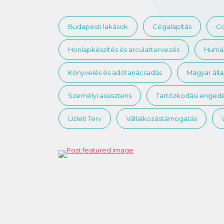
Budapesti lakások
Cégalapítás
Co
Honlapkészítés és arculattervezés
Humán
Könyvelés és adótanácsadás
Magyar áll
Személyi assisztens
Tartózkodási engedé
Üzleti Terv
Vállalkozástámogatás