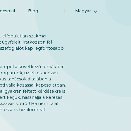
pcsolat
Blog
Magyar
English (Angol)
(Arab) العربية
 elfogulatlan szakmai
(Perzsa) فارسی
 ügyfeleit.
Iratkozzon fel
sszefoglalót kap legfontosabb
Русский (Orosz)
Español (Spanyol)
erepel a következő témákban:
Türkçe (Török)
rogramok, üzleti és adózási
简体中文 (Egyszerűsített kínai)
kus tanácsok általában a
eti vállalkozással kapcsolatban.
al gyakran feltett kérdésekre is
rt kérjük, használja a keresés
sszavas szűrőt! Ha nem talál
n hozzánk bizalommal!