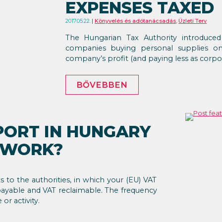
EXPENSES TAXED
2017.05.22.
Könyvelés és adótanácsadás
,
Üzleti Terv
The Hungarian Tax Authority introduced
companies buying personal supplies o
company’s profit (and paying less as corpor
BŐVEBBEN
PORT IN HUNGARY
 WORK?
s to the authorities, in which your (EU) VAT
 payable and VAT reclaimable. The frequency
r activity.