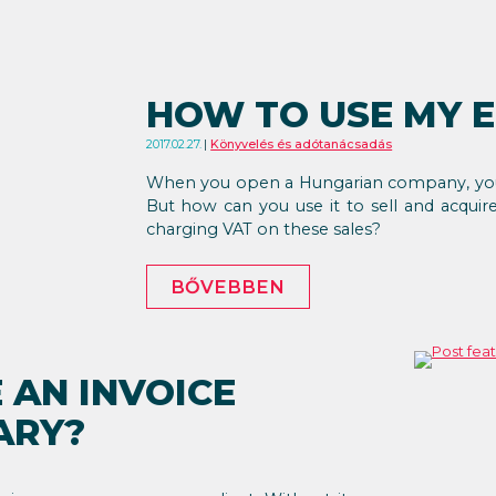
HOW TO USE MY 
2017.02.27.
Könyvelés és adótanácsadás
When you open a Hungarian company, you 
But how can you use it to sell and acquir
charging VAT on these sales?
BŐVEBBEN
 AN INVOICE
ARY?