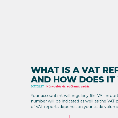
WHAT IS A VAT RE
AND HOW DOES IT
2017.02.27.
Könyvelés és adótanácsadás
Your accountant will regularly file VAT report
number will be indicated as well as the VAT
of VAT reports depends on your trade volume o