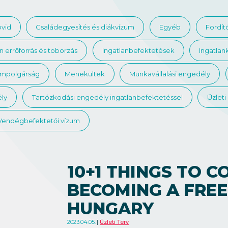
vid
Családegyesítés és diákvízum
Egyéb
Fordít
 errőforrás és toborzás
Ingatlanbefektetések
Ingatlan
ampolgárság
Menekültek
Munkavállalási engedély
ly
Tartózkodási engedély ingatlanbefektetéssel
Üzleti
Vendégbefektetői vízum
10+1 THINGS TO 
BECOMING A FREE
HUNGARY
2023.04.05.
Üzleti Terv