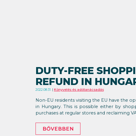
DUTY-FREE SHOPP
REFUND IN HUNGA
2022.08.31.
Könyvelés és adótanácsadás
Non-EU residents visiting the EU have the op
in Hungary. This is possible either by shop
purchases at regular stores and reclaiming V
BŐVEBBEN