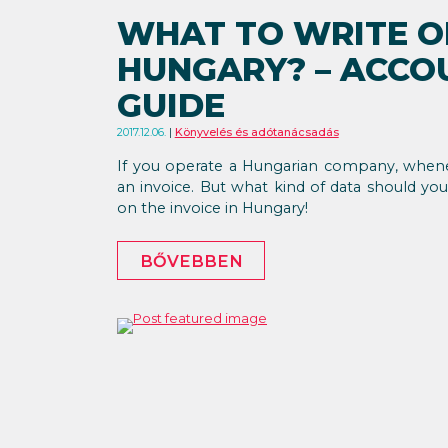
WHAT TO WRITE ON
HUNGARY? – ACCO
GUIDE
2017.12.06.
Könyvelés és adótanácsadás
If you operate a Hungarian company, whene
an invoice. But what kind of data should yo
on the invoice in Hungary!
BŐVEBBEN