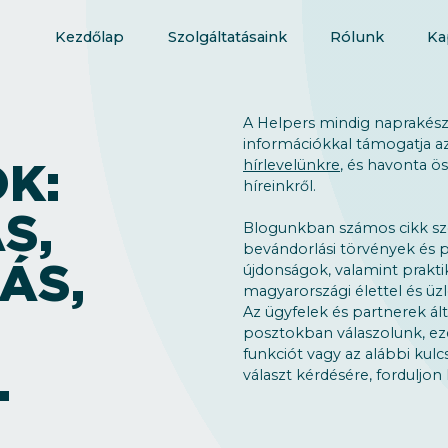
Kezdőlap
Szolgáltatásaink
Rólunk
Ka
A Helpers mindig naprakész,
információkkal támogatja az
K:
hírlevelünkre
, és havonta ö
híreinkről.
S,
Blogunkban számos cikk sz
bevándorlási törvények és p
ÁS,
újdonságok, valamint prakti
magyarországi élettel és üzl
Az ügyfelek és partnerek ált
posztokban válaszolunk, ezé
funkciót vagy az alábbi kulc
.
választ kérdésére, forduljo