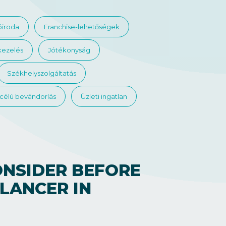
óiroda
Franchise-lehetőségek
kezelés
Jótékonyság
Székhelyszolgáltatás
 célú bevándorlás
Üzleti ingatlan
CONSIDER BEFORE
LANCER IN